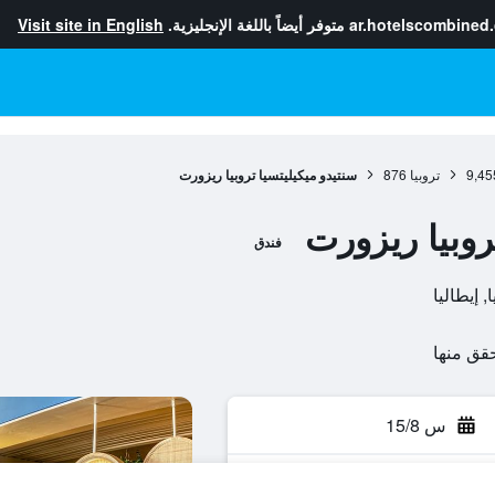
ar.hotelscombined
متوفر أيضاً باللغة الإنجليزية.
Visit site in English
9,45
تروبيا
876
سنتيدو ميكيليتسيا تروبيا ريزورت
روبيا ريزورت
فندق
س 15/8