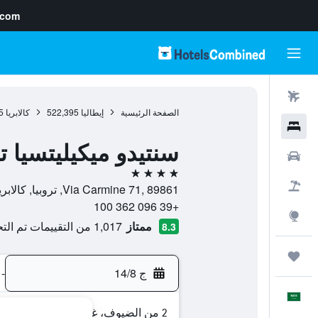
.com
رحلات طيران
الصفحة الرئيسية
إيطاليا
522,395
كالابريا
5
فنادق
سنتيدو ميكيليتسيا ت
سيارات
4 نجوم
حزم العروض
Via Carmine 71, 89861, تروبيا, كالابريا, إيطاليا
+39 096 362 100
استكشاف
ممتاز
1,017 من التقييمات تم التحقق منها
8.3
رحلات
ج 14/8
-
العَرَبِيَّة
2 من الضيوف، غرفة واحدة