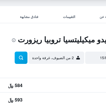
 عن
التقييمات
فنادق مشابهة
 ميكيليتسيا تروبيا ريزورت
2 من الضيوف، غرفة واحدة
584 ﷼
593 ﷼