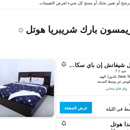
ة مرشح أو تغيير بحثك أو مسح كل شيء لعرض التقييمات.
ريمسون بارك شريبريا هوتل
هوتل شيفانش إن باي سكاي ستايز
جيد 7.1
 ناثدورا, الهند
واي فاي مجاني
عرض الصفقة
ط في الليلة
دا هوتل
جيد 7.6