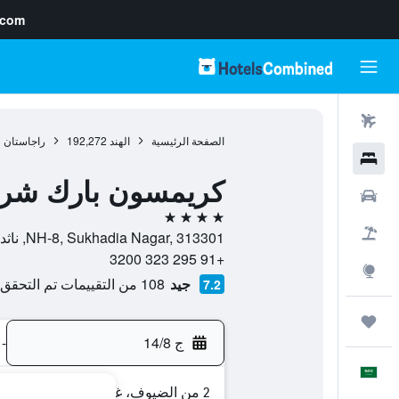
.com
رحلات طيران
الصفحة الرئيسية
الهند
192,272
راجاستان
3
فنادق
كريمسون بارك شريب
سيارات
4 نجوم
حزم العروض
NH-8, Sukhadia Nagar, 313301, ناثدورا, راجاستان, الهند
+91 295 323 3200
استكشاف
جيد
108 من التقييمات تم التحقق منها
7.2
رحلات
ج 14/8
-
العَرَبِيَّة
2 من الضيوف، غرفة واحدة