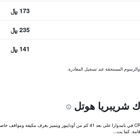
173 ﷼
235 ﷼
141 ﷼
والرسوم المستحقة عند تسجيل المغادرة.
 شريبريا هوتل
يقع CRIMSON PARK Shripriya-Nathdwara في نامدوارا على بعد 41 كم من أودايبور
امة. كما يت...