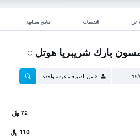
 عن
التقييمات
فنادق مشابهة
ون بارك شريبريا هوتل
2 من الضيوف، غرفة واحدة
72 ﷼
110 ﷼