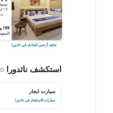
1.2 كيلومتر عن وسط المدينة
159 ﷼
المتوس
شاهد أرخص الفنادق في ناثدورا
استكشف ناثدورا
سيارت ايجار
سيارات للاستئجار في ناثدورا