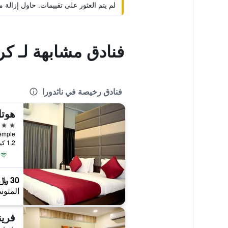
لم يتم العثور على تقييمات. حاول إزال
فنادق مشابهة لـ ك
فنادق رخيصة في ناثدورا
2 نجمتين
Near Temple,
1.2 كيلومتر عن وسط المدينة
30 ﷼
المتوس
فرين
3 نجوم