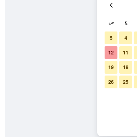
ج
س
5
4
12
11
19
18
26
25