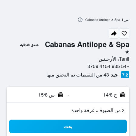
صور لـ Cabanas Antilope & Spa
Cabanas Antilope & Spa
شقق فندقية
نجمة واحدة
Tanti، الأرجنتين
+54 935 4154 3759
جيد
43 من التقييمات تم التحقق منها
7.2
ج 14/8
-
س 15/8
2 من الضيوف، غرفة واحدة
بحث