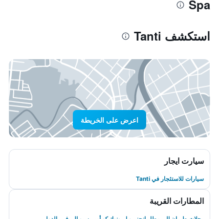
Spa
استكشف Tanti
اعرض على الخريطة
سيارت ايجار
سيارات للاستئجار في Tanti
المطارات القريبة
رحلات طيران إلى مطار انجنيرو ايرونواتيكو أمبريسيو إل. فى. الدولى