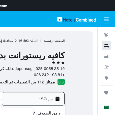
.com
رحلات طيران
الصفحة الرئيسية
اليابان
95,503
محافظة إيو
فنادق
كافيه ريستورانت بد
سيارات
3 نجوم
حزم العروض
35-19 Ipponsugi, 025-0058, هاناماكي, محافظة إيواته, اليابان
+81 198 242 026
استكشاف
ممتاز
112 من التقييمات تم التحقق منها
8.6
رحلات
س 15/8
-
العَرَبِيَّة
2 من الضيوف، غرفة واحدة