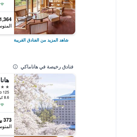
1,364 ﷼
المتوس
شاهد المزيد من الفنادق القريبة
فنادق رخيصة في هاناماكي
3 نجوم
125 Daiichi Chiwari, Yumoto, هاناماكي, اليابان
8.6 كيلومتر عن وسط المدينة
373 ﷼
المتوس