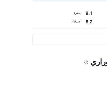
9.1
منفرد
8.2
أصدقاء
راري