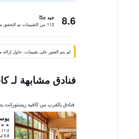
8.6
جيد جدًا
112 من التقييمات تم التحقق منها
لم يتم العثور على تقييمات. حاول إزال
فنادق مشابهة لـ كا
فنادق بالقرب من كافيه ريستورانت بد
يوس
3 نجوم
11-2, Shidotaira, Yuguchi, هاناماكي, اليابان
6.8 كيلومتر عن وسط المدينة