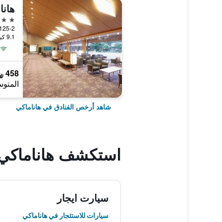
هانا
4 نجوم
1-125-2, Yumoto, هاناماك
9.1 كيلومتر عن وسط المدينة
458 ﷼
المتوس
شاهد أرخص الفنادق في هاناماكي
استكشف هاناماكي
سيارت ايجار
سيارات للاستئجار في هاناماكي