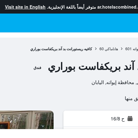
ar.hotelscombined
متوفر أيضاً باللغة الإنجليزية.
Visit site in English
اته
601
هاناماكي
60
كافيه ريستورانت بد آند بريكفاست بوراري
 آند بريكفاست بوراري
فندق
ح 16/8