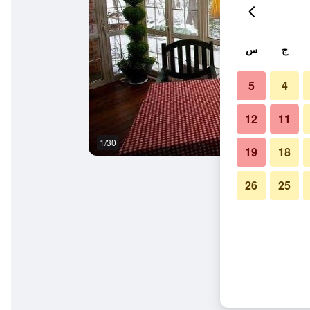
ج
س
5
4
12
11
1/30
آخر
19
18
26
25
كفاست بوراري