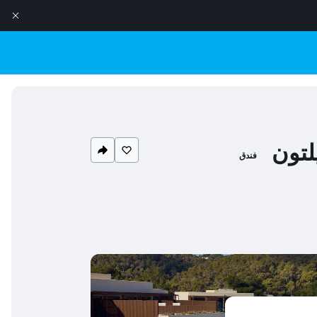
لتون
فندق