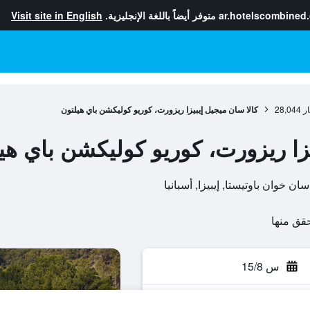
ar.hotelscombined
متوفر أيضاً باللغة الإنجليزية.
Visit site in English
ار
28,044
كالا سان ميجيل إيبيزا ريزورت، كوريو كوليكشن باي هيلتون
يزا ريزورت، كوريو كوليكشن باي هي
س 15/8