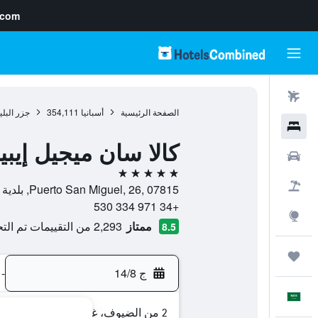
.com
رحلات طيران
الصفحة الرئيسية
أسبانيا
354,111
جزر البلي
فنادق
كالا سان ميجيل إيب
سيارات
5 نجوم
حزم العروض
Puerto San Miguel, 26, 07815, بلدية سان خوان باوتيستا, إيبيزا, أسبانيا
+34 971 334 530
استكشاف
ممتاز
2,293 من التقييمات تم التحقق منها
8.5
رحلات
ج 14/8
-
العَرَبِيَّة
2 من الضيوف، غرفة واحدة