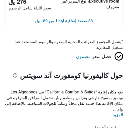
276 ﷼
Executive room، نوع السرير غير
معروف
سعر الليلة شامل الرسوم
33 صفقة إضافية ابتداءً من 189 ﷼
*
يشمل المجموع الضرائب المحلية المقدرة والرسوم المستحقة عند
تسجيل المغادرة.
أفضل سعر
مضمون
حول كاليفورنيا كومفورت آند سويتس
يقع مكان إقامة "California Comfort & Suites" في Los Algodones،
ويتميز بمسبح خارجي وتراس ومطعم وبار. تشمل المرافق المتوفرة في
مكان الإقامة هذا خدمة نقل مجاناً ومكتباً للجولات السياحية، بالإضافة إلى
واي...
المزيد
من الجيد أن تعلم