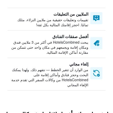
الملايين من التعليقات
تقييمات وتعليقات حقيقية من ملايين النزلاء، مثلك
تمامًا. احجز إقامتك المثالية بكل ثقة!
أفضل صفقات الفنادق
يبحث HotelsCombined في أكثر من 3 ملايين فندق
ومكان إقامة ويجمعهم في مكان واحد حتى تتمكن من
مقارنة أماكن الإقامة المثالية.
إلغاء مجاني
من الوارد أن تتغير الخطط — نتفهم ذلك. ولهذا يمكنك
البحث وحجز فنادق وأماكن إقامة على
HotelsCombined من وكالات السفر التي تقدم خدمة
الإلغاء المجاني