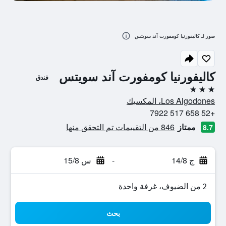
صور لـ كاليفورنيا كومفورت آند سويتس
كاليفورنيا كومفورت آند سويتس
فندق
3 نجوم
Los Algodones، المكسيك
+52 658 517 7922
ممتاز
846 من التقييمات تم التحقق منها
8.7
ج 14/8
-
س 15/8
2 من الضيوف، غرفة واحدة
بحث