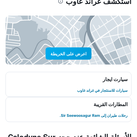
استكشف غراند غاوب
اعرض على الخريطة
سيارت ايجار
سيارات للاستئجار في غراند غاوب
المطارات القريبة
رحلات طيران إلى Sir Seewoosagur Ram.
الأسئلة الشائعة عند حجز Calodyne Sur