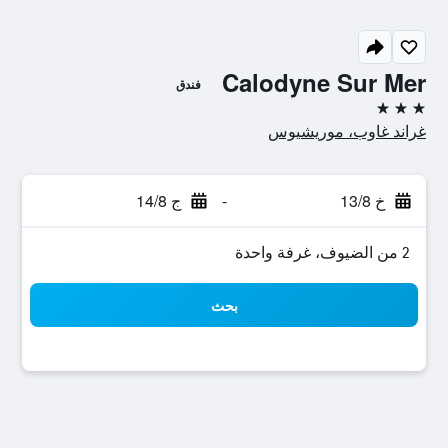
Calodyne Sur Mer
فندق
3 نجوم
غراند غاوب، موريشيوس
خ 13/8
-
ج 14/8
2 من الضيوف، غرفة واحدة
بحث