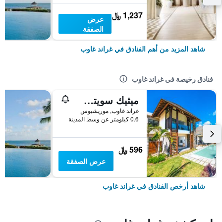
1,237 ﷼
عرض
الصفقة
شاهد المزيد من أهم الفنادق في غراند غاوب
فنادق رخيصة في غراند غاوب
ميثيك سويتس آند فيلاس اي إم جيهوليدايز
غراند غاوب, موريشيوس
0.6 كيلومتر عن وسط المدينة
596 ﷼
عرض الصفقة
شاهد أرخص الفنادق في غراند غاوب