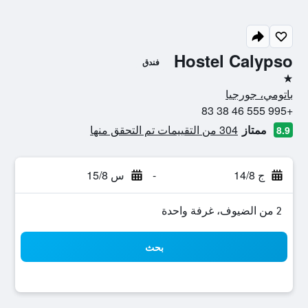
Hostel Calypso
فندق
نجمة واحدة
باتومي، جورجيا
+995 555 46 38 83
ممتاز
304 من التقييمات تم التحقق منها
8.9
ج 14/8
-
س 15/8
2 من الضيوف، غرفة واحدة
بحث