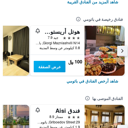
شاهد المزيد من الفنادق القريبة
فنادق رخيصة في باتومي
هوتل أريستوكرات باتومي
4 نجوم
جيد 7.9
Giorgi Mazniashvili N14, باتومي, جورجيا
0.8 كيلومتر عن وسط المدينة
100 ﷼
عرض الصفقة
شاهد أرخص الفنادق في باتومي
الفنادق الموصى بها
فندق Aisi
3 نجوم
ممتاز 8.9
29 Griboedov Street, باتومي, جورجيا
1.9 كيلومتر عن وسط المدينة