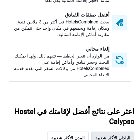
تمامًا. احجز إقامتك المثالية بكل ثقة!
أفضل صفقات الفنادق
يبحث HotelsCombined في أكثر من 3 ملايين فندق
ومكان إقامة ويجمعهم في مكان واحد حتى تتمكن من
مقارنة أماكن الإقامة المثالية.
إلغاء مجاني
من الوارد أن تتغير الخطط — نتفهم ذلك. ولهذا يمكنك
البحث وحجز فنادق وأماكن إقامة على
HotelsCombined من وكالات السفر التي تقدم خدمة
الإلغاء المجاني
اعثر على نتائج أفضل لإقامتك في Hostel
Calypso
البلدان الأكثر شعبية
المدن الأكثر شعبية