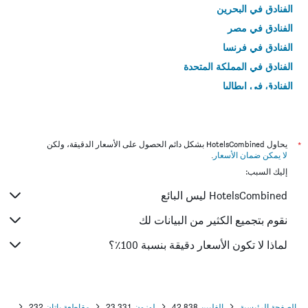
الفنادق في البحرين
الفنادق في مصر
الفنادق في فرنسا
الفنادق في المملكة المتحدة
الفنادق في إيطاليا
الفنادق في تايلاند
*
يحاول HotelsCombined بشكل دائم الحصول على الأسعار الدقيقة، ولكن
لا يمكن ضمان الأسعار
.
إليك السبب:
HotelsCombined ليس البائع
نقوم بتجميع الكثير من البيانات لك
لماذا لا تكون الأسعار دقيقة بنسبة 100٪؟
الصفحة الرئيسية
الفلبين
42,838
لوزون
23,331
مقاطعة باتان
232