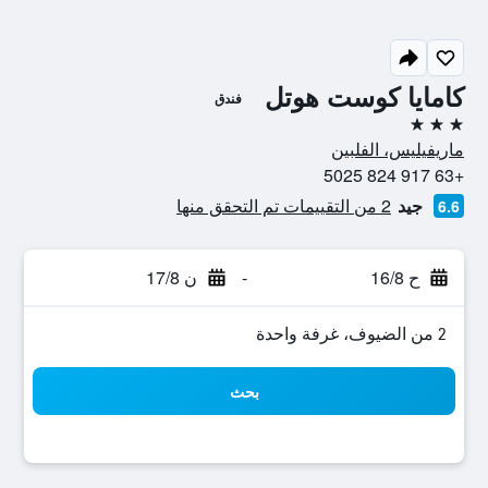
كامايا كوست هوتل
فندق
3 نجوم
ماريفيليس، الفلبين
+63 917 824 5025
جيد
2 من التقييمات تم التحقق منها
6.6
ح 16/8
-
ن 17/8
2 من الضيوف، غرفة واحدة
بحث