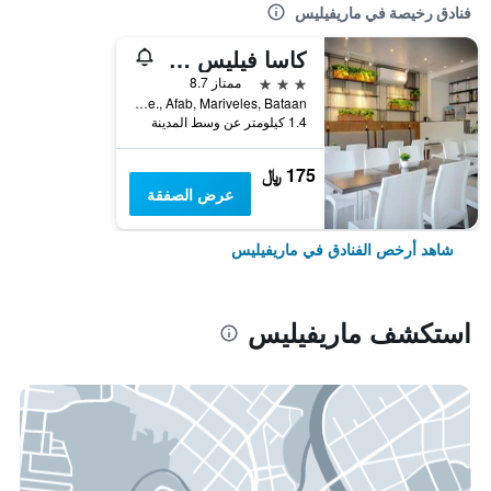
فنادق رخيصة في ماريفيليس
كاسا فيليس هوتل
3 نجوم
ممتاز 8.7
Lot A Commercial Area 8th Ave., Afab, Mariveles, Bataan, ماريفيليس, الفلبين
1.4 كيلومتر عن وسط المدينة
175 ﷼
عرض الصفقة
شاهد أرخص الفنادق في ماريفيليس
استكشف ماريفيليس