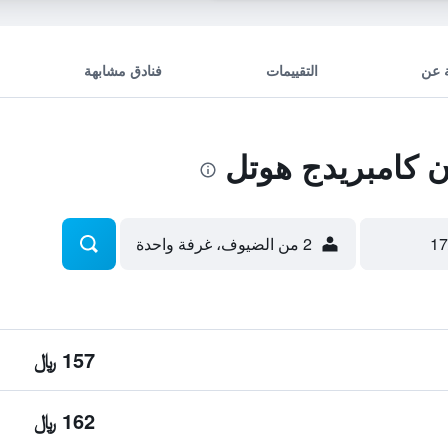
 عن
التقييمات
فنادق مشابهة
 كامبريدج هوتل
2 من الضيوف، غرفة واحدة
157 ﷼
162 ﷼