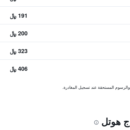
191 ﷼
200 ﷼
323 ﷼
406 ﷼
والرسوم المستحقة عند تسجيل المغادرة.
ج هوتل