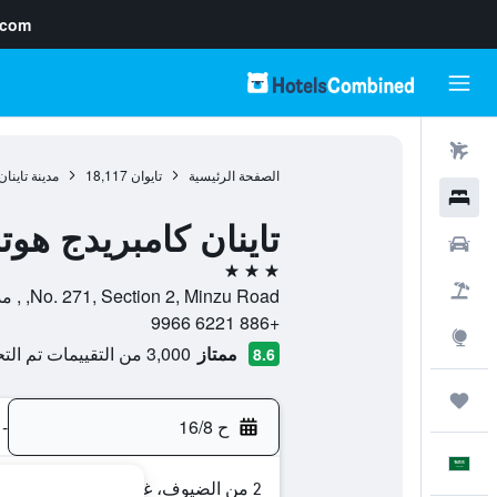
.com
رحلات طيران
الصفحة الرئيسية
تايوان
18,117
مدينة تاينان
فنادق
تاينان كامبريدج هوت
سيارات
3 نجوم
حزم العروض
No. 271, Section 2, Minzu Road, , مدينة تاينان, Tainan, تايوان
+886 6221 9966
استكشاف
ممتاز
3,000 من التقييمات تم التحقق منها
8.6
رحلات
ح 16/8
-
العَرَبِيَّة
2 من الضيوف، غرفة واحدة