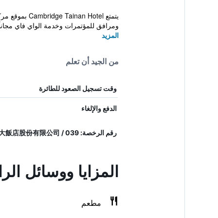
يتمتع  Hotel
ومرافق للمؤتمرات وخدمة الواي فاي مجاناً
المزيد
من الجيد أن تعلم
وقت تسجيل الصعود للطائرة
الدفع والإلغاء
رقم الرخصة: 039 / 統一編號96989989 / 劍橋大飯店股份有限公司
المزايا ووسائل الر
مطعم