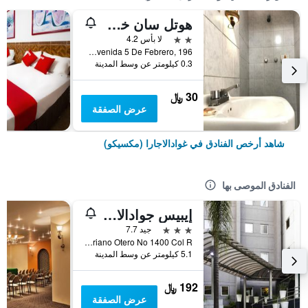
هوتل سان خوان
2 نجمتين
لا بأس 4.2
Avenida 5 De Febrero, 196, غوادالاجارا (مكسيكو), ولاية خاليسكو, المكسيك
0.3 كيلومتر عن وسط المدينة
30 ﷼
عرض الصفقة
شاهد أرخص الفنادق في غوادالاجارا (مكسيكو)
الفنادق الموصى بها
إيبيس جوادالاخارا إكسبو
3 نجوم
جيد 7.7
Av Mariano Otero No 1400 Col R, غوادالاجارا (مكسيكو), ولاية خاليسكو, المكسيك
5.1 كيلومتر عن وسط المدينة
192 ﷼
عرض الصفقة