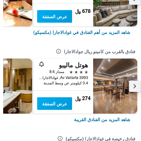
678 ﷼
عرض الصفقة
شاهد المزيد من أهم الفنادق في غوادالاجارا (مكسيكو)
فنادق بالقرب من كامينو ريال جوادالاجارا
هوتل ماليبو
4 نجوم
ممتاز 8.6
Av Vallarta 3993, غوادالاجارا (مكسيكو), ولاية خاليسكو, المكسيك
0.4 كيلومتر عن وسط المدينة
274 ﷼
عرض الصفقة
شاهد المزيد من الفنادق القريبة
فنادق رخيصة في غوادالاجارا (مكسيكو)