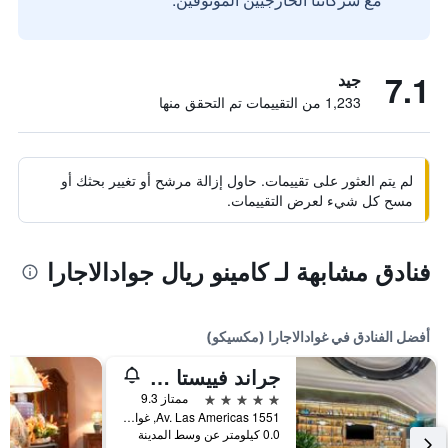
7.1
جيد
1,233 من التقييمات تم التحقق منها
لم يتم العثور على تقييمات. حاول إزالة مرشح أو تغيير بحثك أو
مسح كل شيء لعرض التقييمات.
فنادق مشابهة لـ كامينو ريال جوادالاجارا
أفضل الفنادق في غوادالاجارا (مكسيكو)
جراند فييستا أمريكانا جوادالاجارا كانتري كلوب
5 نجوم
ممتاز 9.3
Av. Las Americas 1551, غوادالاجارا (مكسيكو), ولاية خاليسكو, المكسيك
0.0 كيلومتر عن وسط المدينة