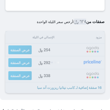
صفقات من
254 ﷼
/
أرخص سعر الليلة الواحدة
مزود
الإجمالي في الليلة
254 ﷼
عرض الصفقة
292 ﷼
عرض الصفقة
338 ﷼
عرض الصفقة
16 صفقة إضافية لـ كامب نيتانيا ريزورت آند سبا