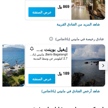
869 ﷼
عرض الصفقة
شاهد المزيد من الفنادق القريبة
فنادق رخيصة في مابيني (باتانجاس)
إيغيل بوينت بيتش آند دايف ريزورت
Bario Bagalangit, مابيني (باتانجاس), الفلبين
2.7 كيلومتر عن وسط المدينة
189 ﷼
عرض الصفقة
شاهد أرخص الفنادق في مابيني (باتانجاس)