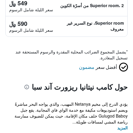
549 ﷼
Superior room، 2 من أسرّة الكوين
سعر الليلة شامل الرسوم
590 ﷼
Superior room، نوع السرير غير
معروف
سعر الليلة شامل الرسوم
*
يشمل المجموع الضرائب المحلية المقدرة والرسوم المستحقة عند
تسجيل المغادرة.
أفضل سعر
مضمون
حول كامب نيتانيا ريزورت آند سبا
يؤدي الدرج إلى مخيم Netanya المهيب، والذي يواجه البحر مباشرةً
ويضم استوديوهات مكيفة مع خدمة الواي فاي المجانية. يقع جبل
Gulugod Baboy خلف مكان الإقامة، حيث يمكن للضيوف ممارسة
رياضة المشي لمسافات طويلة...
المزيد