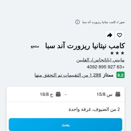
صور لـ كامب نيتانيا ريزورت آند سبا
كامب نيتانيا ريزورت آند سبا
منتجع
3 نجوم
مابيني (باتانجاس)، الفلبين
+63 927 895 4092
ممتاز
1,288 من التقييمات تم التحقق منها
8.2
س 15/8
-
ح 16/8
2 من الضيوف، غرفة واحدة
بحث