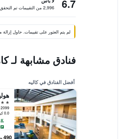
6.7
لا بأس
2,996 من التقييمات تم التحقق منها
لم يتم العثور على تقييمات. حاول إزال
فنادق مشابهة لـ كا
أفضل الفنادق في كاليه
4 نجوم
0.0 كيلومتر عن وسط المدينة
490 ﷼