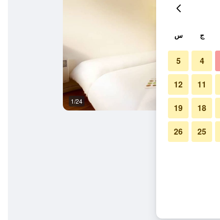
ج
س
5
4
12
11
1/24
غرفة الاجتماعات
19
18
26
25