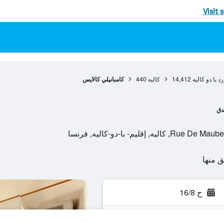
Visit 
د با دو كاليه
14,412
كاليه
440
كامبانيلي كالايس
دق
ح 16/8