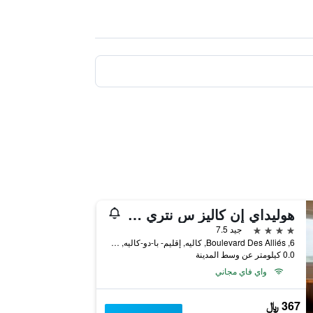
هوليداي إن كاليز س نتري كار فيري
4 نجوم
جيد 7.5
6, Boulevard Des Alliés, كاليه, إقليم- با-دو-كاليه, فرنسا
0.0 كيلومتر عن وسط المدينة
واي فاي مجاني
367 ﷼