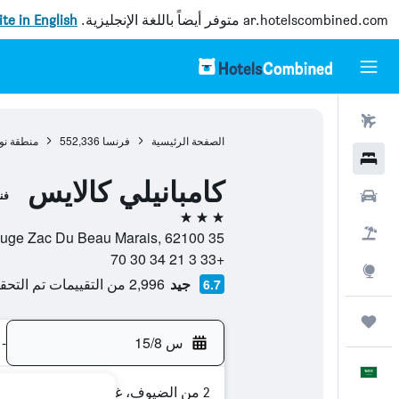
ar.hotelscombined.com
متوفر أيضاً باللغة الإنجليزية.
site in English
رحلات طيران
الصفحة الرئيسية
فرنسا
552,336
منطقة نور
فنادق
كامبانيلي كالايس
سيارات
فن
3 نجوم
حزم العروض
35 Rue De Maubeuge Zac Du Beau Marais, 62100, كاليه, إقليم- با-دو-كاليه, فرنسا
+33 3 21 34 30 70
استكشاف
جيد
2,996 من التقييمات تم التحقق منها
6.7
رحلات
س 15/8
-
العَرَبِيَّة
2 من الضيوف، غرفة واحدة