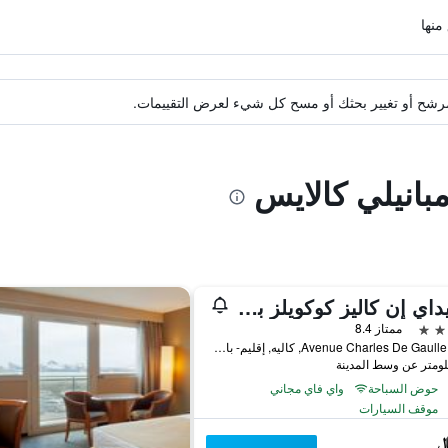
ة مرشح أو تغيير بحثك أو مسح كل شيء لعرض التقييمات.
مبانيلي كالايس
هوليداي إن كاليز كوكويلز باي آيتش جي
ممتاز 8.4
2099 Avenue Charles De Gaulle, كاليه, إقليم- با-دو-كاليه, فرنسا
حوض السباحة
واي فاي مجاني
موقف السيارات