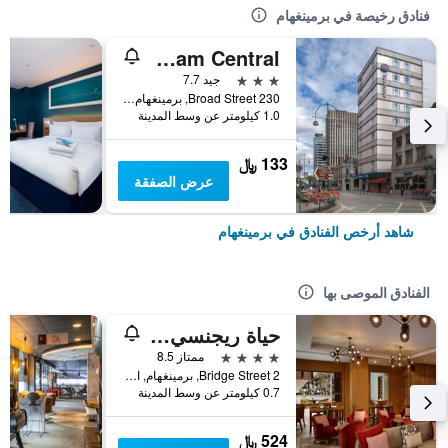
فنادق رخيصة في برمينغهام
Travelodge Birmingham Central
3 نجوم
جيد 7.7
230 Broad Street, برمينغهام, المملكة المتحدة
1.0 كيلومتر عن وسط المدينة
133 ﷼
عرض الصفقة
شاهد أرخص الفنادق في برمينغهام
الفنادق الموصى بها
حياة ريجنسي برمنغهام
4 نجوم
ممتاز 8.5
2 Bridge Street, برمينغهام, المملكة المتحدة
0.7 كيلومتر عن وسط المدينة
524 ﷼