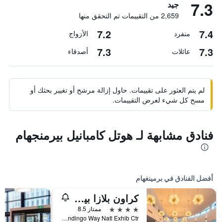
7.3
جيد
2,659 من التقييمات تم التحقق منها
7.2
7.4
منفرد
الأزواج
7.3
7.3
عائلات
أصدقاء
لم يتم العثور على تقييمات. حاول إزالة مرشح أو تغيير بحثك أو
مسح كل شيء لعرض التقييمات.
فنادق مشابهة لـ هوتل كامبانيل بيرمنجهام
أفضل الفنادق في برمينغهام
كراون بلازا بيرمينغهامي نيكي باي آيتش جي
4 نجوم
ممتاز 8.5
Pendingo Way Natl Exhib Ctr, برمينغهام, المملكة المتحدة