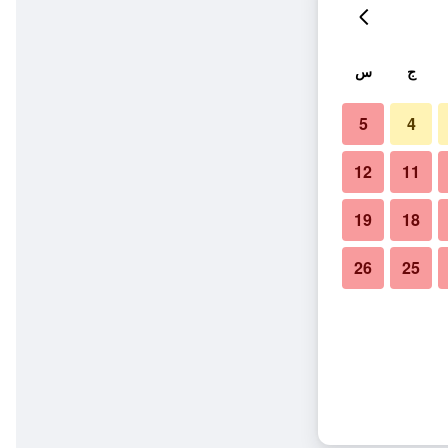
ج
س
5
4
12
11
19
18
26
25