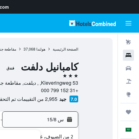
.com
رحلات طيران
الصفحة الرئيسية
هولندا
37,068
مقاطعة جنو
فنادق
كامبانيل دلفت
سيارات
فندق
3 نجوم
حزم العروض
Kleveringweg 53, , ديلفت, مقاطعة جنوب هولندا, هولندا
+31 152 799 000
استكشاف
جيد
2,955 من التقييمات تم التحقق منها
7.0
رحلات
س 15/8
-
العَرَبِيَّة
2 من الضيوف، غرفة واحدة