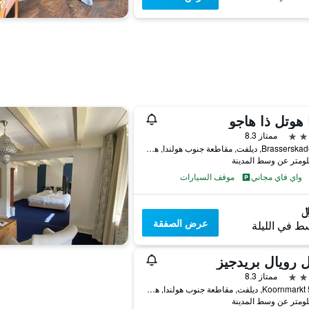
 هوتل ذا هاجو
ممتاز 8.3
Brasserskade 221, ديلفت, مقاطعة جنوب هولندا, هولندا
واي فاي مجاني
موقف السيارات
عرض الصفقة
ط في الليلة
 رويال بريدجيز
ممتاز 8.3
Koornmarkt 55-65, ديلفت, مقاطعة جنوب هولندا, هولندا