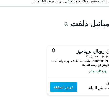
ة مرشح أو تغيير بحثك أو مسح كل شيء لعرض التقييمات.
مبانيل دلفت
 رويال بريدجيز
ممتاز 8.3
Koornmarkt 55-65, ديلفت, مقاطعة جنوب هولندا, هولندا
واي فاي مجاني
عرض الصفقة
ط في الليلة