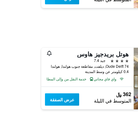
هوتل بريدجيز هاوس
4 نجوم
جيد 7.4
Oude Delft 74, ديلفت, مقاطعة جنوب هولندا, هولندا
0.4 كيلومتر عن وسط المدينة
واي فاي مجاني
خدمة النقل من وإلى المطار
362 ﷼
عرض الصفقة
المتوسط في الليلة