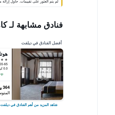
لم يتم العثور على تقييمات. حاول إزال
فنادق مشابهة لـ كا
أفضل الفنادق في ديلفت
هوتل
4 نجوم
0.0 كيلومتر عن وسط المدينة
364 ﷼
المتوس
شاهد المزيد من أهم الفنادق في ديلفت