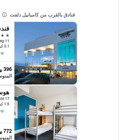
فنادق بالقرب من كامبانيل دلفت
فندق  Holland
4 نجوم
0.1 كيلومتر عن وسط المدينة
396 ﷼
المتوس
هوس
1.5 كيلومتر عن وسط المدينة
772 ﷼
المتوس