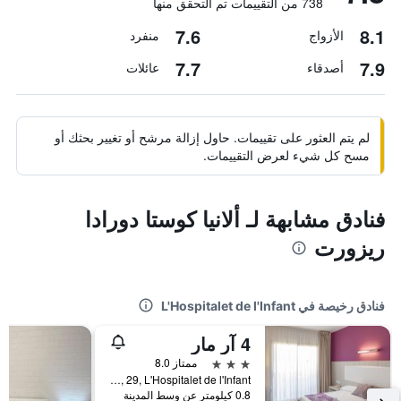
738 من التقييمات تم التحقق منها
7.6
8.1
الأزواج
منفرد
7.7
7.9
أصدقاء
عائلات
لم يتم العثور على تقييمات. حاول إزالة مرشح أو تغيير بحثك أو
مسح كل شيء لعرض التقييمات.
فنادق مشابهة لـ ألانيا كوستا دورادا
ريزورت
فنادق رخيصة في L'Hospitalet de l'Infant
4 آر مار
3 نجوم
ممتاز 8.0
Cesar Gimeno, 29, L'Hospitalet de l'Infant, كاتالونيا, أسبانيا
0.8 كيلومتر عن وسط المدينة