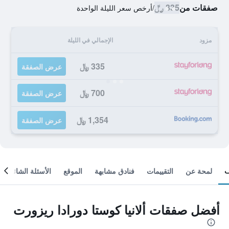
صفقات من
335 ﷼
/
أرخص سعر الليلة الواحدة
مزود
الإجمالي في الليلة
335 ﷼
عرض الصفقة
700 ﷼
عرض الصفقة
1,354 ﷼
عرض الصفقة
لمحة عن
التقييمات
فنادق مشابهة
الموقع
الأسئلة الشائعة
أفضل صفقات ألانيا كوستا دورادا ريزورت