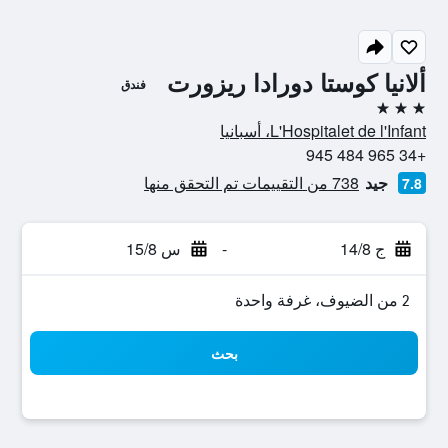
ألانيا كوستا دورادا ريزورت
فندق
3 نجوم
L'Hospitalet de l'Infant، أسبانيا
+34 965 484 945
جيد
738 من التقييمات تم التحقق منها
7.8
ج 14/8
-
س 15/8
2 من الضيوف، غرفة واحدة
بحث