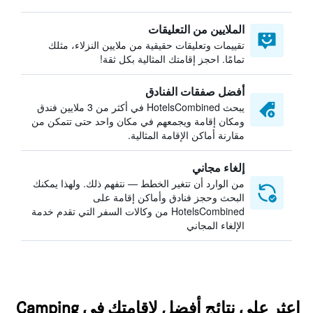
الملايين من التعليقات
تقييمات وتعليقات حقيقية من ملايين النزلاء، مثلك
تمامًا. احجز إقامتك المثالية بكل ثقة!
أفضل صفقات الفنادق
يبحث HotelsCombined في أكثر من 3 ملايين فندق
ومكان إقامة ويجمعهم في مكان واحد حتى تتمكن من
مقارنة أماكن الإقامة المثالية.
إلغاء مجاني
من الوارد أن تتغير الخطط — نتفهم ذلك. ولهذا يمكنك
البحث وحجز فنادق وأماكن إقامة على
HotelsCombined من وكالات السفر التي تقدم خدمة
الإلغاء المجاني
اعثر على نتائج أفضل لإقامتك في Camping