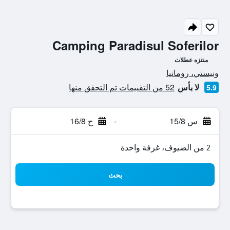
Camping Paradisul Soferilor
منتزه عطلات
تقييم فئة 0
ونيستي، رومانيا
لا بأس
52 من التقييمات تم التحقق منها
5.9
س 15/8
-
ح 16/8
2 من الضيوف، غرفة واحدة
بحث