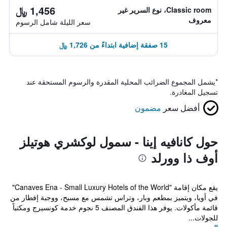
1,456 ﷼
Classic room، نوع السرير غير
معروف
سعر الليلة شامل الرسوم
15 صفقة إضافية ابتداءً من 1,726 ﷼
*
يشمل المجموع الضرائب المحلية المقدرة والرسوم المستحقة عند
تسجيل المغادرة.
أفضل سعر
مضمون
حول كانافيه إينا - سمول لوكشري هوتيلز
أوف ذا وورلد
يقع مكان إقامة "Canaves Ena - Small Luxury Hotels of the World"
في أويا، ويتميز بمطعم وبار، وتراس تشمس مع مسبح، ووجبة إفطار من
قائمة مأكولات. يوفر هذا الفندق المصنف 5 نجوم خدمة كونسيرج ومكتباً
للجولات...