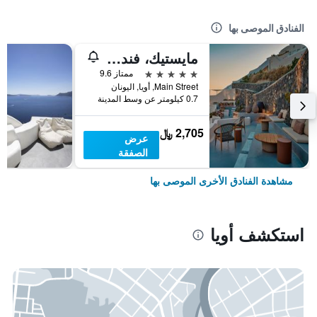
الفنادق الموصى بها
مايستيك، فندق لكجري كوليكشن، سانتوريني
5 نجوم
ممتاز 9.6
Main Street, أويا, اليونان
0.7 كيلومتر عن وسط المدينة
2,705 ﷼
عرض
الصفقة
مشاهدة الفنادق الأخرى الموصى بها
استكشف أويا