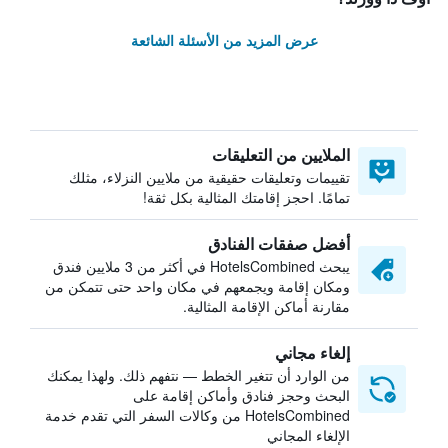
عرض المزيد من الأسئلة الشائعة
الملايين من التعليقات
تقييمات وتعليقات حقيقية من ملايين النزلاء، مثلك
تمامًا. احجز إقامتك المثالية بكل ثقة!
أفضل صفقات الفنادق
يبحث HotelsCombined في أكثر من 3 ملايين فندق
ومكان إقامة ويجمعهم في مكان واحد حتى تتمكن من
مقارنة أماكن الإقامة المثالية.
إلغاء مجاني
من الوارد أن تتغير الخطط — نتفهم ذلك. ولهذا يمكنك
البحث وحجز فنادق وأماكن إقامة على
HotelsCombined من وكالات السفر التي تقدم خدمة
الإلغاء المجاني