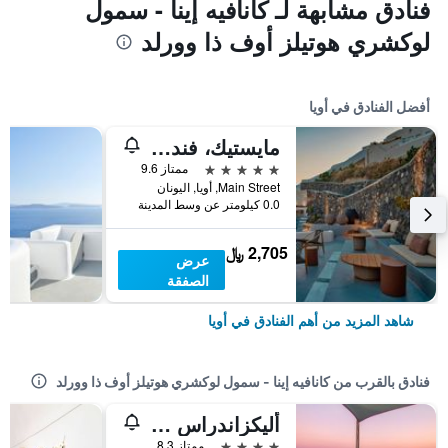
فنادق مشابهة لـ كانافيه إينا - سمول
لوكشري هوتيلز أوف ذا وورلد
أفضل الفنادق في أويا
مايستيك، فندق لكجري كوليكشن، سانتوريني
5 نجوم
ممتاز 9.6
Main Street, أويا, اليونان
0.0 كيلومتر عن وسط المدينة
2,705 ﷼
عرض
الصفقة
شاهد المزيد من أهم الفنادق في أويا
فنادق بالقرب من كانافيه إينا - سمول لوكشري هوتيلز أوف ذا وورلد
أليكزاندراس سويتس
4 نجوم
ممتاز 8.3