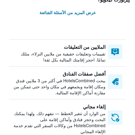
عرض المزيد من الأسئلة الشائعة
الملايين من التعليقات
تقييمات وتعليقات حقيقية من ملايين النزلاء، مثلك
تمامًا. احجز إقامتك المثالية بكل ثقة!
أفضل صفقات الفنادق
يبحث HotelsCombined في أكثر من 3 ملايين فندق
ومكان إقامة ويجمعهم في مكان واحد حتى تتمكن من
مقارنة أماكن الإقامة المثالية.
إلغاء مجاني
من الوارد أن تتغير الخطط — نتفهم ذلك. ولهذا يمكنك
البحث وحجز فنادق وأماكن إقامة على
HotelsCombined من وكالات السفر التي تقدم خدمة
الإلغاء المجاني