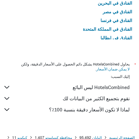
الفنادق في البحرين
الفنادق في مصر
الفنادق في فرنسا
الفنادق في المملكة المتحدة
الفنادق في إيطاليا
الفنادق في تايلاند
*
يحاول HotelsCombined بشكل دائم الحصول على الأسعار الدقيقة، ولكن
لا يمكن ضمان الأسعار
.
إليك السبب:
HotelsCombined ليس البائع
نقوم بتجميع الكثير من البيانات لك
لماذا لا تكون الأسعار دقيقة بنسبة 100٪؟
الصفحة الرئيسية
اليابان
95,492
محافظة كوماموتو
1,407
كيكويو
11