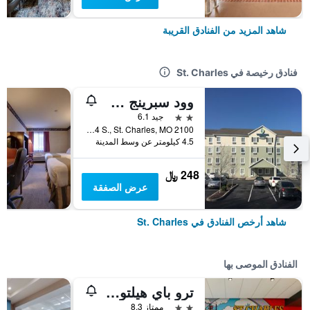
شاهد المزيد من الفنادق القريبة
فنادق رخيصة في St. Charles
وود سبرينج سويتس سانت لويس سانت تشارلز
2 نجمتين
جيد 6.1
2100 Old Hwy 94 S., St. Charles, MO, الولايات المتحدة الأميريكية
4.5 كيلومتر عن وسط المدينة
248 ﷼
عرض الصفقة
شاهد أرخص الفنادق في St. Charles
الفنادق الموصى بها
ترو باي هيلتون سانت تشارلز سانت لويس، ميزوري
2 نجمتين
ممتاز 8.3