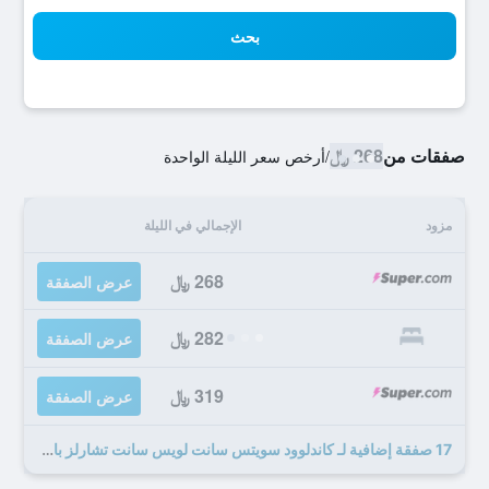
بحث
صفقات من
268 ﷼
/
أرخص سعر الليلة الواحدة
مزود
الإجمالي في الليلة
268 ﷼
عرض الصفقة
282 ﷼
عرض الصفقة
319 ﷼
عرض الصفقة
17 صفقة إضافية لـ كاندلوود سويتس سانت لويس سانت تشارلز باي آيتش جي