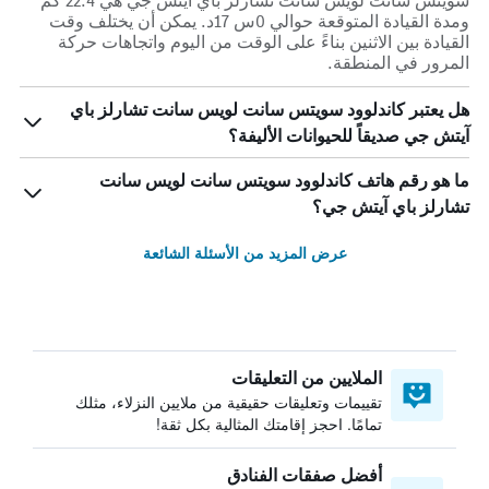
سويتس سانت لويس سانت تشارلز باي آيتش جي هي 22.4 كم
ومدة القيادة المتوقعة حوالي 0س 17د. يمكن أن يختلف وقت
القيادة بين الاثنين بناءً على الوقت من اليوم واتجاهات حركة
المرور في المنطقة.
هل يعتبر كاندلوود سويتس سانت لويس سانت تشارلز باي
آيتش جي صديقاً للحيوانات الأليفة؟
ما هو رقم هاتف كاندلوود سويتس سانت لويس سانت
تشارلز باي آيتش جي؟
عرض المزيد من الأسئلة الشائعة
الملايين من التعليقات
تقييمات وتعليقات حقيقية من ملايين النزلاء، مثلك
تمامًا. احجز إقامتك المثالية بكل ثقة!
أفضل صفقات الفنادق