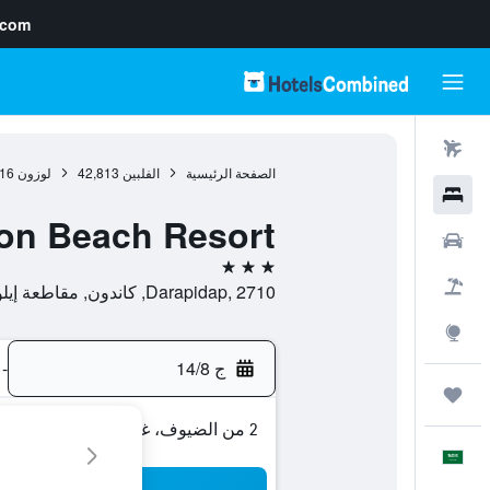
.com
رحلات طيران
الصفحة الرئيسية
الفلبين
42,813
لوزون
16
فنادق
on Beach Resort
سيارات
3 نجوم
حزم العروض
Darapidap, 2710, كاندون, مقاطعة إيلوكوس سور, الفلبين
استكشاف
ج 14/8
-
رحلات
2 من الضيوف، غرفة واحدة
العَرَبِيَّة