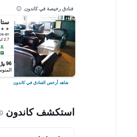
فنادق رخيصة في كاندون
ستاي
3 نجوم
Calaoa-an
2.7 كيلومتر عن وسط المدينة
96 ﷼
المتوس
شاهد أرخص الفنادق في كاندون
استكشف كاندون