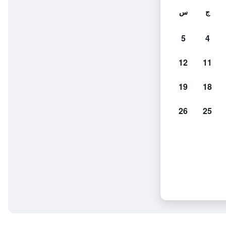
ج
س
5
4
12
11
19
18
26
25