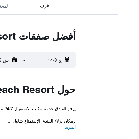
غرف
لمحة
أفضل صفقات Candon Beach Resort
ج 14/8
-
س 15/8
حول Candon Beach Resort
يوفر الفندق خدمة مكتب الاستقبال 24/7 و إنترنت وايرلس في الأماكن العامة وخدمة الغرف 24-ساعة. للمزيد من الراحة، هناك خدمة غسيل الملابس ومنطقة مخصصة للتدخين.
بإمكان نزلاء الفندق الإستمتاع بتناول ا...
المزيد