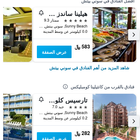
أفضل الفنادق في سوني بيتش
هيلينا ساندز هوتل
5 نجوم
ممتاز 9.3
Sunny Beach, سوني بيتش, بلغاريا
0.0 كيلومتر عن وسط المدينة
583 ﷼
عرض الصفقة
شاهد المزيد من أهم الفنادق في سوني بيتش
فنادق بالقرب من كانتيلينا كومبليكس
تارسيس كلوب هوتل آند أكوابارك - شامامل جميع الخدمات
4 نجوم
جيد 7.0
Sunny Beach, سوني بيتش, بلغاريا
0.2 كيلومتر عن وسط المدينة
282 ﷼
عرض الصفقة