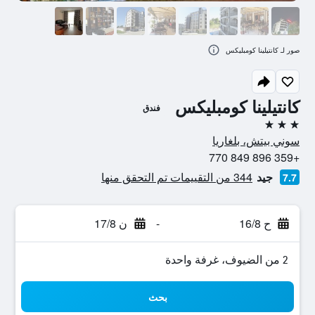
صور لـ كانتيلينا كومبليكس
كانتيلينا كومبليكس
فندق
3 نجوم
سوني بيتش، بلغاريا
+359 896 849 770
جيد
344 من التقييمات تم التحقق منها
7.7
ح 16/8
-
ن 17/8
2 من الضيوف، غرفة واحدة
بحث