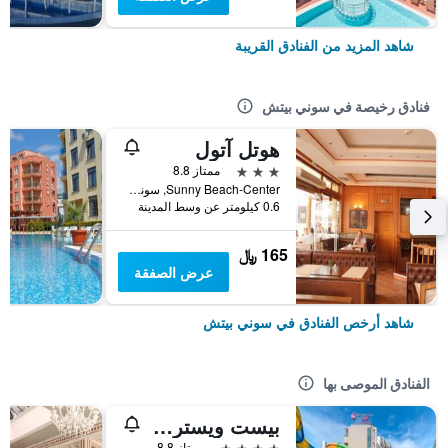
شاهد المزيد من الفنادق القريبة
فنادق رخيصة في سوني بيتش
هوتل آتول
3 نجوم
ممتاز 8.8
Sunny Beach-Center, سوني بيتش, بلغاريا
0.6 كيلومتر عن وسط المدينة
165 ﷼
عرض الصفقة
شاهد أرخص الفنادق في سوني بيتش
الفنادق الموصى بها
بيست ويسترن بلص بريميوم إن
4 نجوم
ممتاز 8.8