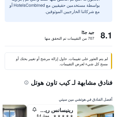
بواسطة مستخدمين حقيقيين مع HotelsCombined أو
مع شركائنا الخارجيين الموثوقين.
8.1
جيد جدًا
707 من التقييمات تم التحقق منها
لم يتم العثور على تقييمات. حاول إزالة مرشح أو تغيير بحثك أو
مسح كل شيء لعرض التقييمات.
فنادق مشابهة لـ كيب تاون هوتل
أفضل الفنادق في هوتشي مين سيتي
رينيسانس ريفرسايد هوتل سايجون
5 نجوم
ممتاز 8.4