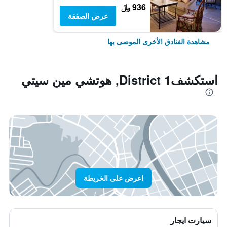
936 ﷼
عرض الصفقة
مشاهدة الفنادق الأخرى الموصى بها
استكشفDistrict 1, هوتشي مين سيتي
اعرض على الخريطة
سيارت ايجار