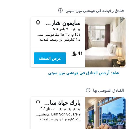
فنادق رخيصة في هوتشي مين سيتي
سايغون شارم هوتل
2 نجمتين
لا بأس 5.3
153 Ly Tu Trong, هوتشي مين سيتي, فيتنام
1.3 كيلومتر عن وسط المدينة
41 ﷼
عرض الصفقة
شاهد أرخص الفنادق في هوتشي مين سيتي
الفنادق الموصى بها
بارك حياة سايجون
5 نجوم
ممتاز 9.2
2 Lam Son Square, هوتشي مين سيتي, فيتنام
2.0 كيلومتر عن وسط المدينة