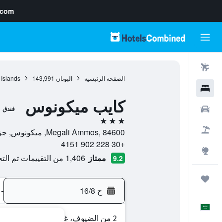
.com
رحلات طيران
الصفحة الرئيسية
اليونان
143,991
 Islands
فنادق
كايب ميكونوس
سيارات
فندق
3 نجوم
حزم العروض
Megali Ammos, 84600, ميكونوس, جزيرة ميكنوس, اليونان
+30 228 902 4151
استكشاف
ممتاز
1,406 من التقييمات تم التحقق منها
9.2
رحلات
ح 16/8
-
العَرَبِيَّة
2 من الضيوف، غرفة واحدة