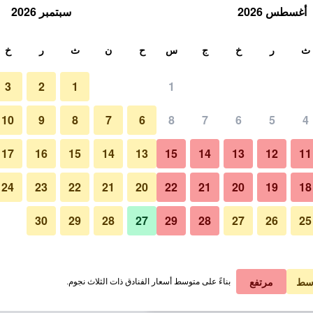
أغسطس 2026
سبتمبر 2026
ث
ث
ر
خ
ج
س
ح
ن
ث
ر
خ
3
2
1
1
لة الواحدة
10
9
8
7
6
8
7
6
5
4
شرفة
لي في الليلة
17
16
15
14
13
15
14
13
12
11
 ﷼
عرض الصفقة
24
23
22
21
20
22
21
20
19
18
30
29
28
27
29
28
27
26
25
صور لـ كايب ميكونوس
 ﷼
عرض الصفقة
 ﷼
عرض الصفقة
سط
مرتفع
بناءً على متوسط أسعار الفنادق ذات الثلاث نجوم.