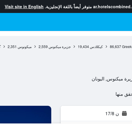
ar.hotelscombined
متوفر أيضاً باللغة الإنجليزية.
Visit site in English
Greek
86,637
كيكلادس
19,434
جزيرة ميكنوس
2,559
ميكونوس
2,351
ك
ن 17/8