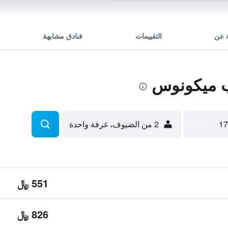
 عن
التقييمات
فنادق مشابهة
 ميكونوس
2 من الضيوف، غرفة واحدة
551 ﷼
826 ﷼