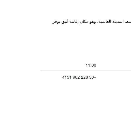
على الطراز السيكلادي في ميغالي أموس بمدينة ميكونوس وضمن مسافة 400 متر من وسط المدينة العالمية، وهو مكان إقامة أنيق يوفر
11:00
+30 228 902 4151