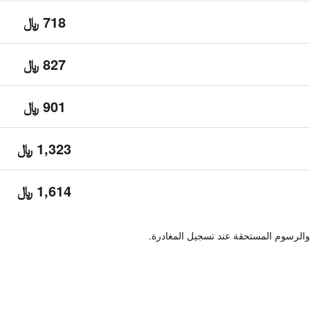
718 ﷼
827 ﷼
901 ﷼
1,323 ﷼
1,614 ﷼
والرسوم المستحقة عند تسجيل المغادرة.