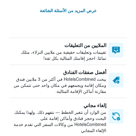
عرض المزيد من الأسئلة الشائعة
الملايين من التعليقات
تقييمات وتعليقات حقيقية من ملايين النزلاء، مثلك
تمامًا. احجز إقامتك المثالية بكل ثقة!
أفضل صفقات الفنادق
يبحث HotelsCombined في أكثر من 3 ملايين فندق
ومكان إقامة ويجمعهم في مكان واحد حتى تتمكن من
مقارنة أماكن الإقامة المثالية.
إلغاء مجاني
من الوارد أن تتغير الخطط — نتفهم ذلك. ولهذا يمكنك
البحث وحجز فنادق وأماكن إقامة على
HotelsCombined من وكالات السفر التي تقدم خدمة
الإلغاء المجاني