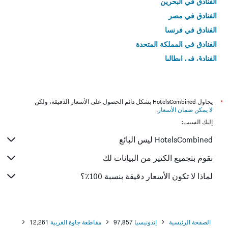
الفنادق في البحرين
الفنادق في مصر
الفنادق في فرنسا
الفنادق في المملكة المتحدة
الفنادق في إيطاليا
الفنادق في تايلاند
*
يحاول HotelsCombined بشكل دائم الحصول على الأسعار الدقيقة، ولكن
لا يمكن ضمان الأسعار
.
إليك السبب:
HotelsCombined ليس البائع
نقوم بتجميع الكثير من البيانات لك
لماذا لا تكون الأسعار دقيقة بنسبة 100٪؟
الصفحة الرئيسية
إندونيسيا
97,857
مقاطعة جاوة الغربية
12,261