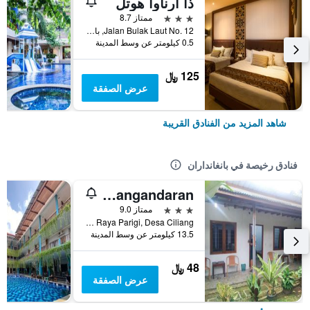
ذا أرناوا هوتل
3 نجوم
ممتاز 8.7
Jalan Bulak Laut No. 12, بانغانداران, إندونيسيا
0.5 كيلومتر عن وسط المدينة
125 ﷼
عرض الصفقة
شاهد المزيد من الفنادق القريبة
فنادق رخيصة في بانغانداران
Homestay 28 Pangandaran
3 نجوم
ممتاز 9.0
Jalan Raya Parigi, Desa Ciliang, بانغانداران, إندونيسيا
13.5 كيلومتر عن وسط المدينة
48 ﷼
عرض الصفقة