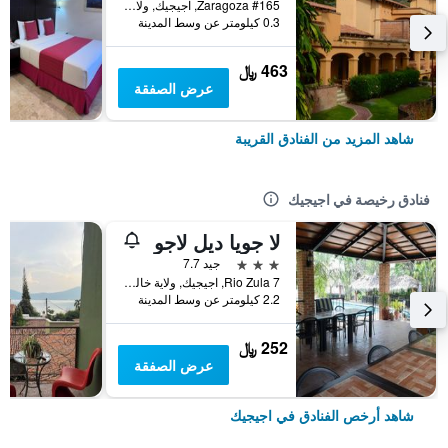
Zaragoza #165, اجيجيك, ولاية خاليسكو, المكسيك
0.3 كيلومتر عن وسط المدينة
463 ﷼
عرض الصفقة
شاهد المزيد من الفنادق القريبة
فنادق رخيصة في اجيجيك
لا جويا ديل لاجو
3 نجوم
جيد 7.7
Rio Zula 7, اجيجيك, ولاية خاليسكو, المكسيك
2.2 كيلومتر عن وسط المدينة
252 ﷼
عرض الصفقة
شاهد أرخص الفنادق في اجيجيك