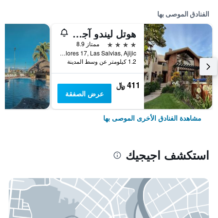
الفنادق الموصى بها
هوتل ليندو آجيجيك بد آند بريكفاست
4 نجوم
ممتاز 8.9
Angel Flores 17, Las Salvias, Ajijic, اجيجيك, ولاية خاليسكو, المكسيك
1.2 كيلومتر عن وسط المدينة
411 ﷼
عرض الصفقة
مشاهدة الفنادق الأخرى الموصى بها
استكشف اجيجيك