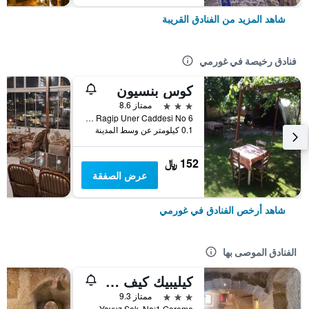
شاهد المزيد من الفنادق القريبة
فنادق رخيصة في غورمي
كوس بنسيون
3 نجوم
ممتاز 8.6
Saglik Sokak Ragip Uner Caddesi No 6, غورمي, تركيا
0.1 كيلومتر عن وسط المدينة
152 ﷼
عرض الصفقة
شاهد أرخص الفنادق في غورمي
الفنادق الموصى بها
كيليبيك كيف هوتل
3 نجوم
ممتاز 9.3
Aydinli Mah. Yavuz Sok. No:1 Goreme, غورمي, تركيا