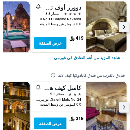
دوورز أوف تشيبيدوشيا
4 نجوم
ممتاز 8.8
Orta Mahallesi Mizrak Sokak No:11 Goreme Nevsehir, غورمي, تركيا
0.0 كيلومتر عن وسط المدينة
419 ﷼
عرض الصفقة
شاهد المزيد من أهم الفنادق في غورمي
فنادق بالقرب من فندق كابادوكيا كيف لاند
كاسل كيف هوتل
3 نجوم
ممتاز 9.1
Gaferli Mah. No: 24, غورمي, تركيا
0.0 كيلومتر عن وسط المدينة
319 ﷼
عرض الصفقة