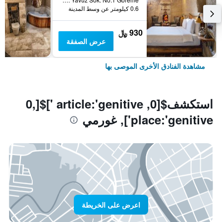
0.6 كيلومتر عن وسط المدينة
930 ﷼
عرض الصفقة
مشاهدة الفنادق الأخرى الموصى بها
استكشف$[0, article:'genitive ']$[0,
place:'genitive'], غورمي
اعرض على الخريطة