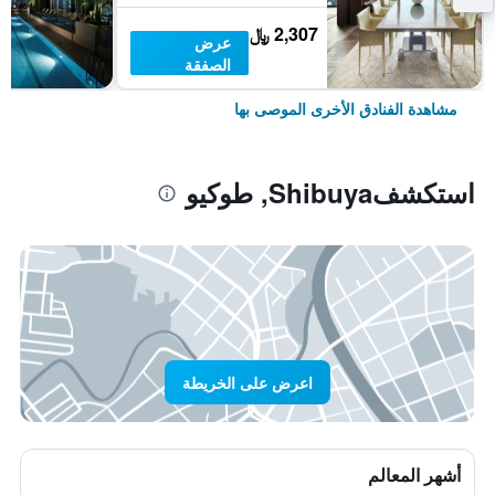
2,307 ﷼
عرض
الصفقة
مشاهدة الفنادق الأخرى الموصى بها
استكشفShibuya, طوكيو
اعرض على الخريطة
أشهر المعالم