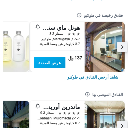
فنادق رخيصة في طوكيو
هوتل ماي ستايز أوينو إناريتشو
3 نجوم
ممتاز 8.2
1-5-7, Matsugaya, طوكيو, اليابان
3.7 كيلومتر عن وسط المدينة
137 ﷼
عرض الصفقة
شاهد أرخص الفنادق في طوكيو
الفنادق الموصى بها
ماندرين أورينتال، طوكيو
5 نجوم
ممتاز 9.3
2-1-1 Nihonbashi Muromachi, طوكيو, اليابان
0.7 كيلومتر عن وسط المدينة