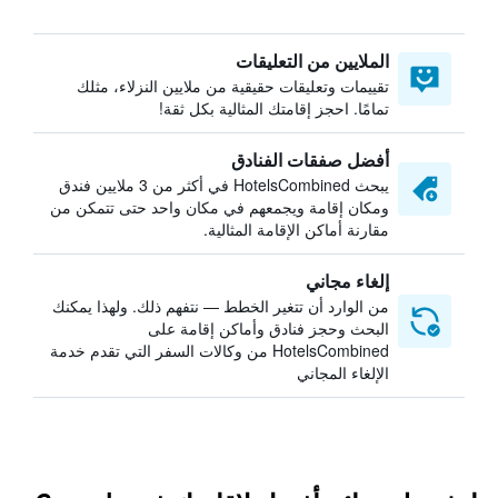
الملايين من التعليقات
تقييمات وتعليقات حقيقية من ملايين النزلاء، مثلك
تمامًا. احجز إقامتك المثالية بكل ثقة!
أفضل صفقات الفنادق
يبحث HotelsCombined في أكثر من 3 ملايين فندق
ومكان إقامة ويجمعهم في مكان واحد حتى تتمكن من
مقارنة أماكن الإقامة المثالية.
إلغاء مجاني
من الوارد أن تتغير الخطط — نتفهم ذلك. ولهذا يمكنك
البحث وحجز فنادق وأماكن إقامة على
HotelsCombined من وكالات السفر التي تقدم خدمة
الإلغاء المجاني