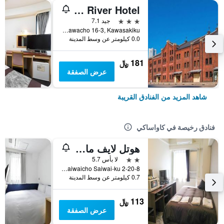
Kawasaki River Hotel
3 نجوم
جيد 7.1
Ogawacho 16-3, Kawasakiku, كاواساكي, اليابان
0.0 كيلومتر عن وسط المدينة
181 ﷼
عرض الصفقة
شاهد المزيد من الفنادق القريبة
فنادق رخيصة في كاواساكي
هوتل لايف ماكس كاواساكي إكيماي
2 نجمتين
لا بأس 5.7
2-20-8 Minamisaiwaicho Saiwai-ku, كاواساكي, اليابان
0.7 كيلومتر عن وسط المدينة
113 ﷼
عرض الصفقة