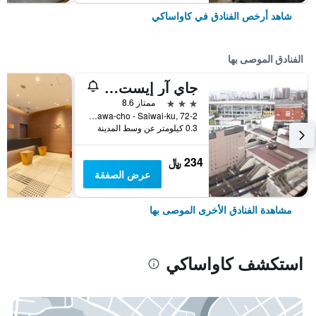
شاهد أرخص الفنادق في كاواساكي
الفنادق الموصى بها
جاي آر إيست هوتل ميتس كاواساكي
3 نجوم
ممتاز 8.6
Horikawa-cho - Saiwai-ku, 72-2, كاواساكي, اليابان
0.3 كيلومتر عن وسط المدينة
234 ﷼
عرض الصفقة
مشاهدة الفنادق الأخرى الموصى بها
استكشف كاواساكي