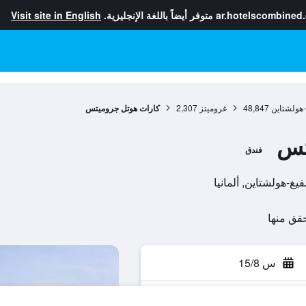
ar.hotelscombined
متوفر أيضاً باللغة الإنجليزية.
Visit site in English
هولشتاين
48,847
غروميتز
2,307
كارات هوتل جروميتس
تس
فندق
س 15/8