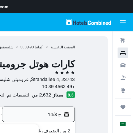
.com
رحلات طيران
الصفحة الرئيسية
ألمانيا
303,490
شليسفيغ-
فنادق
كارات هوتل جرومي
سيارات
4 نجوم
حزم العروض
Strandallee 4, 23743, غروميتز, شليسفيغ-هولشتاين, ألمانيا
+49 4562 39 10
استكشاف
ممتاز
2,632 من التقييمات تم التحقق منها
8.3
رحلات
ج 14/8
-
العَرَبِيَّة
2 من الضيوف، غرفة واحدة