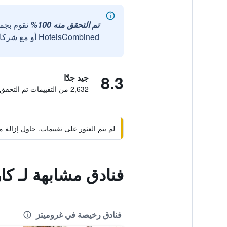
تم التحقق منه 100%
نقوم بجم
HotelsCombined أو مع شركائنا الخارجيين الموثوقين.
8.3
جيد جدًا
2,632 من التقييمات تم التحقق منها
لم يتم العثور على تقييمات. حاول إزال
فنادق مشابهة لـ ك
فنادق رخيصة في غروميتز