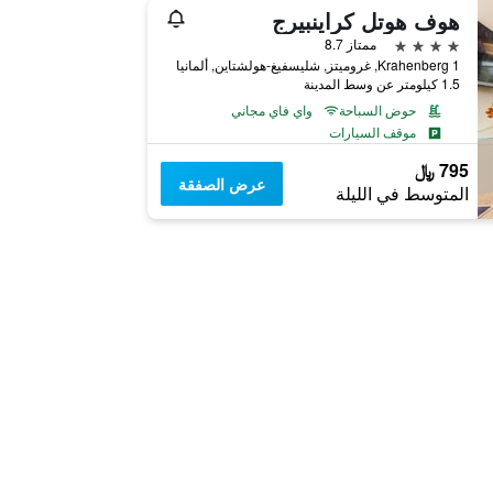
هوف هوتل كراينبيرج
4 نجوم
ممتاز 8.7
Krahenberg 1, غروميتز, شليسفيغ-هولشتاين, ألمانيا
1.5 كيلومتر عن وسط المدينة
حوض السباحة
واي فاي مجاني
موقف السيارات
795 ﷼
عرض الصفقة
المتوسط في الليلة