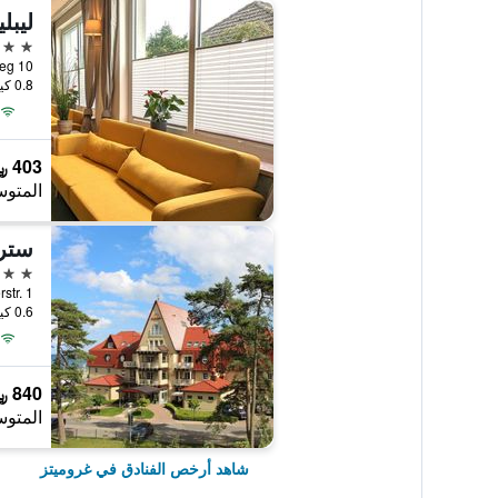
3 نجوم
0.8 كيلومتر عن وسط المدينة
403 ﷼
المتوس
سترا
4 نجوم
Uferstr. 1, غروميتز, شليسفيغ-
0.6 كيلومتر عن وسط المدينة
840 ﷼
المتوس
شاهد أرخص الفنادق في غروميتز