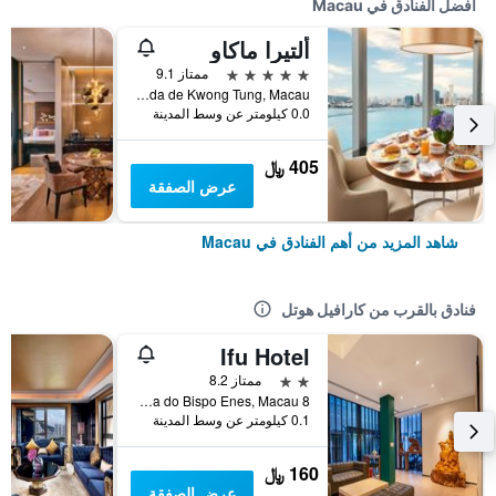
أفضل الفنادق في Macau
ألتيرا ماكاو
5 نجوم
ممتاز 9.1
Avenida de Kwong Tung, Macau
0.0 كيلومتر عن وسط المدينة
405 ﷼
عرض الصفقة
شاهد المزيد من أهم الفنادق في Macau
فنادق بالقرب من كارافيل هوتل
Ifu Hotel
2 نجمتين
ممتاز 8.2
8 Rua do Bispo Enes, Macau
0.1 كيلومتر عن وسط المدينة
160 ﷼
عرض الصفقة