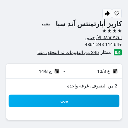
كاريز أبارتمنتس آند سبا
منتجع
4 نجوم
Mar Azul، الأرجنتين
+54 114 243 4851
ممتاز
345 من التقييمات تم التحقق منها
8.9
خ 13/8
-
ج 14/8
2 من الضيوف، غرفة واحدة
بحث