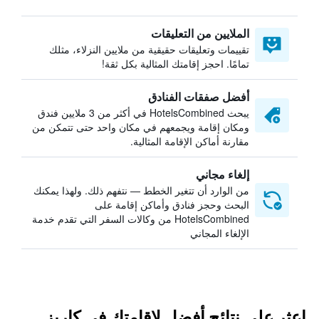
الملايين من التعليقات
تقييمات وتعليقات حقيقية من ملايين النزلاء، مثلك
تمامًا. احجز إقامتك المثالية بكل ثقة!
أفضل صفقات الفنادق
يبحث HotelsCombined في أكثر من 3 ملايين فندق
ومكان إقامة ويجمعهم في مكان واحد حتى تتمكن من
مقارنة أماكن الإقامة المثالية.
إلغاء مجاني
من الوارد أن تتغير الخطط — نتفهم ذلك. ولهذا يمكنك
البحث وحجز فنادق وأماكن إقامة على
HotelsCombined من وكالات السفر التي تقدم خدمة
الإلغاء المجاني
اعثر على نتائج أفضل لإقامتك في كاريز