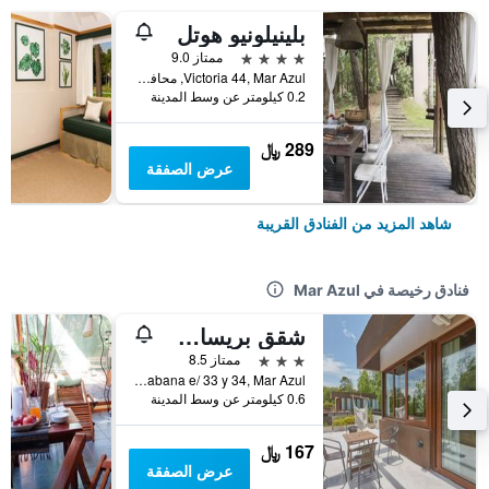
بلينيلونيو هوتل
4 نجوم
ممتاز 9.0
Victoria 44, Mar Azul, محافظة بوينس أيرس, الأرجنتين
0.2 كيلومتر عن وسط المدينة
289 ﷼
عرض الصفقة
شاهد المزيد من الفنادق القريبة
فنادق رخيصة في Mar Azul
شقق بريساس دي مار أزول
3 نجوم
ممتاز 8.5
Copacabana e/ 33 y 34, Mar Azul, محافظة بوينس أيرس, الأرجنتين
0.6 كيلومتر عن وسط المدينة
167 ﷼
عرض الصفقة