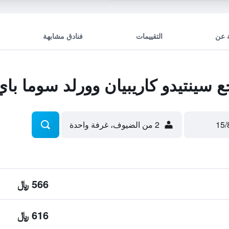
 عن
التقييمات
فنادق مشابهة
سينتيدو كاريبيان وورلد سوما باي
2 من الضيوف، غرفة واحدة
566 ﷼
616 ﷼