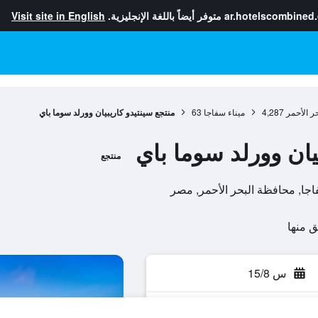
ar.hotelscombined
متوفر أيضاً باللغة الإنجليزية.
Visit site in English
ر الأحمر
4,287
ميناء سفاجا
63
منتجع سينتيدو كاريبيان وورلد سوما باي
يان وورلد سوما باي
منتجع
س 15/8