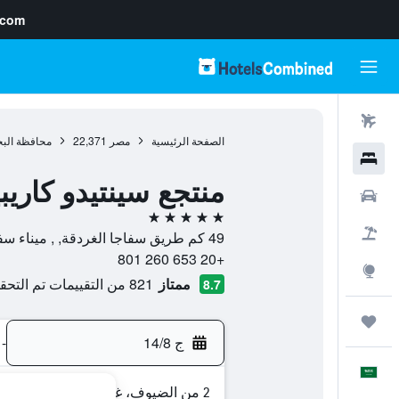
.com
رحلات طيران
الصفحة الرئيسية
مصر
22,371
محافظة البح
فنادق
منتجع سينتيدو كاريب
سيارات
5 نجوم
حزم العروض
49 كم طريق سفاجا الغردقة, , ميناء سفاجا, محافظة البحر الأحمر, مصر
+20 653 260 801
استكشاف
ممتاز
821 من التقييمات تم التحقق منها
8.7
رحلات
ج 14/8
-
العَرَبِيَّة
2 من الضيوف، غرفة واحدة