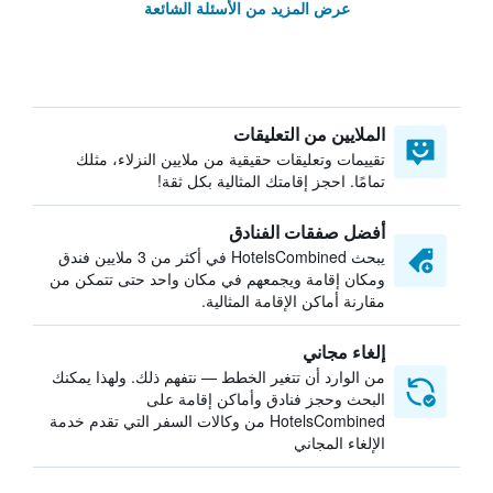
عرض المزيد من الأسئلة الشائعة
الملايين من التعليقات
تقييمات وتعليقات حقيقية من ملايين النزلاء، مثلك
تمامًا. احجز إقامتك المثالية بكل ثقة!
أفضل صفقات الفنادق
يبحث HotelsCombined في أكثر من 3 ملايين فندق
ومكان إقامة ويجمعهم في مكان واحد حتى تتمكن من
مقارنة أماكن الإقامة المثالية.
إلغاء مجاني
من الوارد أن تتغير الخطط — نتفهم ذلك. ولهذا يمكنك
البحث وحجز فنادق وأماكن إقامة على
HotelsCombined من وكالات السفر التي تقدم خدمة
الإلغاء المجاني