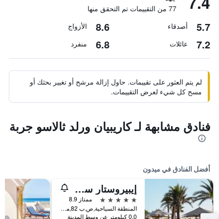
7.4
77 من التقييمات تم التحقق منها
8.6
5.7
أصدقاء
الأزواج
6.8
7.2
عائلات
منفرد
لم يتم العثور على تقييمات. حاول إزالة مرشح أو تغيير بحثك أو
مسح كل شيء لعرض التقييمات.
فنادق مشابهة لـ كاريبيان ورلد ثالاسو جربة
أفضل الفنادق في ميدون
إيبيروستار سيلكشن إيوليا جربة
5 نجوم
ممتاز 8.9
المنطقة السياحية,ص.ب 82,ميدون, تونس, ميدون, تونس
0.0 كيلومتر عن وسط المدينة