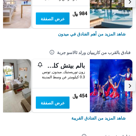
984 ﷼
عرض الصفقة
شاهد المزيد من أهم الفنادق في ميدون
فنادق بالقرب من كاريبيان ورلد ثالاسو جربة
بالم بيتش كلوب في جربة
زون توريستيك, ميدون, تونس
0.3 كيلومتر عن وسط المدينة
454 ﷼
عرض الصفقة
شاهد المزيد من الفنادق القريبة