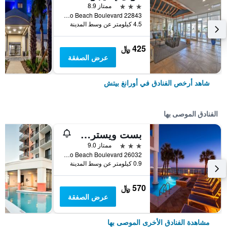
3 نجوم
ممتاز 8.9
22843 Perdido Beach Boulevard, أورانغ بيتش, AL, الولايات المتحدة الأميريكية
4.5 كيلومتر عن وسط المدينة
425 ﷼
عرض الصفقة
شاهد أرخص الفنادق في أورانغ بيتش
الفنادق الموصى بها
بست ويسترن بريمير ذا تايدز
3 نجوم
ممتاز 9.0
26032 Perdido Beach Boulevard, أورانغ بيتش, AL, الولايات المتحدة الأميريكية
0.9 كيلومتر عن وسط المدينة
570 ﷼
عرض الصفقة
مشاهدة الفنادق الأخرى الموصى بها