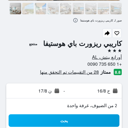
صور لـ كاريبي ريزورت باي هوستيفا
كاريبي ريزورت باي هوستيفا
منتجع
3 نجوم
أورانغ بيتش، AL
+1 650 735 0090
ممتاز
28 من التقييمات تم التحقق منها
8.8
ح 16/8
-
ن 17/8
2 من الضيوف، غرفة واحدة
بحث