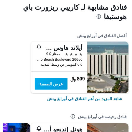
فنادق مشابهة لـ كاريبي ريزورت باي
هوستيفا
أفضل الفنادق في أورانغ بيتش
أيلاند هاوس هوتل أورانج بيتش - أه دابل تري باي هيلتون
4 نجوم
ممتاز 9.0
26650 Perdido Beach Boulevard, أورانغ بيتش, AL, الولايات المتحدة الأميريكية
0.0 كيلومتر عن وسط المدينة
809 ﷼
عرض الصفقة
شاهد المزيد من أهم الفنادق في أورانغ بيتش
فنادق رخيصة في أورانغ بيتش
هوتل إنديجو أورانج بيتش - جالف شور باي آيتش جي