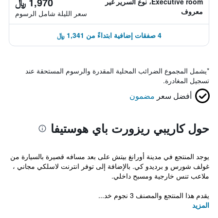
1,970 ﷼
Executive room، نوع السرير غير
معروف
سعر الليلة شامل الرسوم
4 صفقات إضافية ابتداءً من 1,341 ﷼
*
يشمل المجموع الضرائب المحلية المقدرة والرسوم المستحقة عند
تسجيل المغادرة.
أفضل سعر
مضمون
حول كاريبي ريزورت باي هوستيفا
يوجد المنتجع في مدينة أورانغ بيتش على بعد مسافه قصيرة بالسيارة من
غولف شورس و برديدو كي. بالإضافة إلى توفر انترنت لاسلكي مجاني ،
ملاعب تنس خارجية ومسبح داخلي.
يقدم هذا المنتجع والمصنف 3 نجوم خد...
المزيد