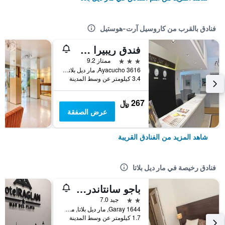
فنادق بالقرب من كاروسيل آرت-هوستيل
فندق ريبيرا سور مار ديل بلاتا
3 نجوم
ممتاز 9.2
Ayacucho 3616, مار ديل بلاتا, محافظة بوينس أيرس, الأرجنتين
3.4 كيلومتر عن وسط المدينة
267 ﷼
عرض الصفقة
شاهد المزيد من الفنادق القريبة
فنادق رخيصة في مار ديل بلاتا
باجو سانتاندر هوتل مار ديل بلاتا
2 نجمتين
جيد 7.0
Garay 1644, مار ديل بلاتا, محافظة بوينس أيرس, الأرجنتين
1.7 كيلومتر عن وسط المدينة