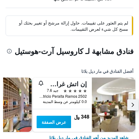
لم يتم العثور على تقييمات. حاول إزالة مرشح أو تغيير بحثك أو
مسح كل شيء لعرض التقييمات.
فنادق مشابهة لـ كاروسيل آرت-هوستيل
أفضل الفنادق في مار ديل بلاتا
إن اتش غران هوتيل بروفينسيال
5 نجوم
جيد 7.6
Patricio Peralta Ramos 2502, مار ديل بلاتا, محافظة بوينس أيرس, الأرجنتين
0.0 كيلومتر عن وسط المدينة
348 ﷼
عرض الصفقة
شاهد المزيد من أهم الفنادق في مار ديل بلاتا