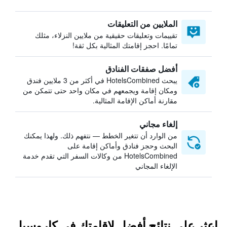
الملايين من التعليقات
تقييمات وتعليقات حقيقية من ملايين النزلاء، مثلك
تمامًا. احجز إقامتك المثالية بكل ثقة!
أفضل صفقات الفنادق
يبحث HotelsCombined في أكثر من 3 ملايين فندق
ومكان إقامة ويجمعهم في مكان واحد حتى تتمكن من
مقارنة أماكن الإقامة المثالية.
إلغاء مجاني
من الوارد أن تتغير الخطط — نتفهم ذلك. ولهذا يمكنك
البحث وحجز فنادق وأماكن إقامة على
HotelsCombined من وكالات السفر التي تقدم خدمة
الإلغاء المجاني
اعثر على نتائج أفضل لإقامتك في كاروسيل