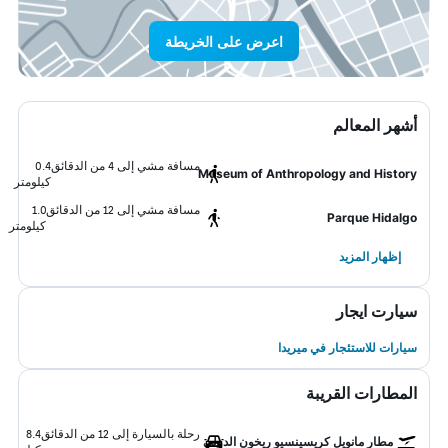
اعرض على الخريطة
أشهر المعالم
مسافة مشي إلى 4 من الدقائق
0.4
Museum of Anthropology and History
كيلومتر
مسافة مشي إلى 12 من الدقائق
1.0
Parque Hidalgo
كيلومتر
إظهار المزيد
سيارت ايجار
سيارات للاستئجار في ميريدا
المطارات القريبة
رحلة بالسيارة إلى 12 من الدقائق
8.4
مطار مانويل كريسينسيو ريخون الدولي