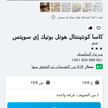
صور لـ كاسا كونتيننتال هوتل بوتيك إي سويتس
كاسا كونتيننتال هوتل بوتيك إي سويتس
فندق
3 نجوم
ميريدا، المكسيك
+52 999 924 1401
ممتاز
418 من التقييمات تم التحقق منها
9.1
ج 14/8
-
س 15/8
2 من الضيوف، غرفة واحدة
بحث