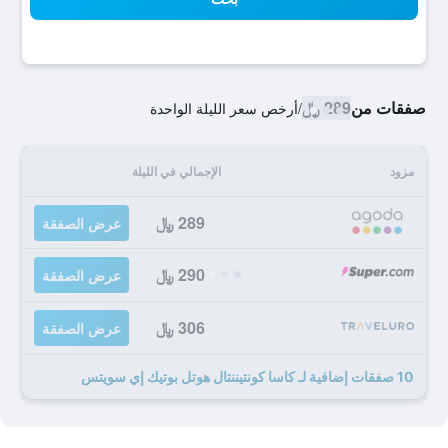
صفقات من
289 ﷼
/
أرخص سعر الليلة الواحدة
مزود
الإجمالي في الليلة
289 ﷼
عرض الصفقة
290 ﷼
عرض الصفقة
306 ﷼
عرض الصفقة
10 صفقات إضافية لـ كاسا كونتيننتال هوتل بوتيك إي سويتس