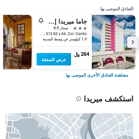
الفنادق الموصى بها
جاما ميريدا إل كاستيلانو
3 نجوم
ممتاز 8.9
Calle 57 NO. 513 62 x 64, Col. Centro, ميريدا, ولاية يوكاتان, المكسيك
1.0 كيلومتر عن وسط المدينة
264 ﷼
عرض الصفقة
مشاهدة الفنادق الأخرى الموصى بها
استكشف ميريدا