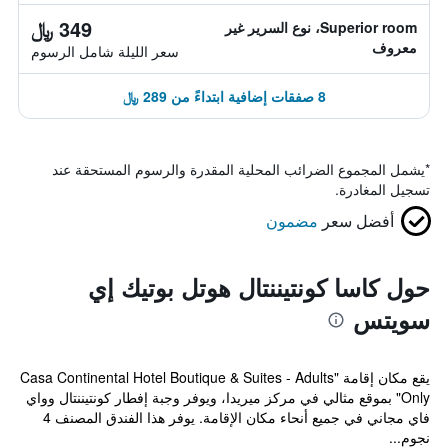
349 ﷼
Superior room، نوع السرير غير
معروف
سعر الليلة شامل الرسوم
8 صفقات إضافية ابتداءً من 289 ﷼
*
يشمل المجموع الضرائب المحلية المقدرة والرسوم المستحقة عند
تسجيل المغادرة.
أفضل سعر
مضمون
حول كاسا كونتيننتال هوتل بوتيك إي
سويتس
يقع مكان إقامة "Casa Continental Hotel Boutique & Suites - Adults
Only" بموقع مثالي في مركز ميريدا، ويوفر وجبة إفطار كونتيننتال وواي
فاي مجاني في جميع أنحاء مكان الإقامة. يوفر هذا الفندق المصنف 4
نجوم...