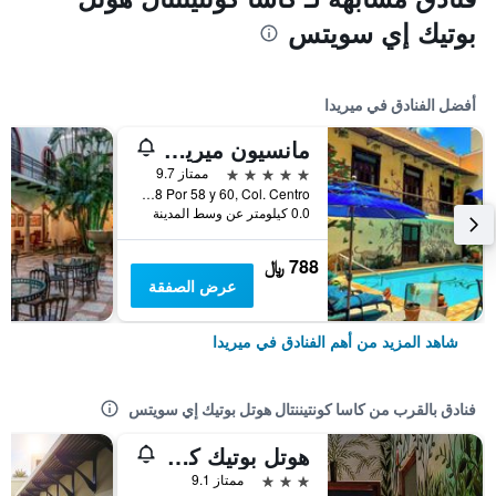
بوتيك إي سويتس
أفضل الفنادق في ميريدا
مانسيون ميريدا هوتل بوتيك - ريستورانت
5 نجوم
ممتاز 9.7
C. 59 #498 Por 58 y 60, Col. Centro, ميريدا, ولاية يوكاتان, المكسيك
0.0 كيلومتر عن وسط المدينة
788 ﷼
عرض الصفقة
شاهد المزيد من أهم الفنادق في ميريدا
فنادق بالقرب من كاسا كونتيننتال هوتل بوتيك إي سويتس
هوتل بوتيك كازا سان آنجل
3 نجوم
ممتاز 9.1