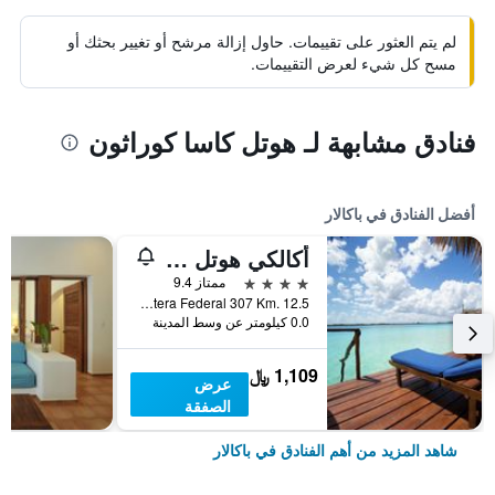
لم يتم العثور على تقييمات. حاول إزالة مرشح أو تغيير بحثك أو
مسح كل شيء لعرض التقييمات.
فنادق مشابهة لـ هوتل كاسا كوراثون
أفضل الفنادق في باكالار
أكالكي هوتل إي سنترو هوليستيكو
4 نجوم
ممتاز 9.4
Carretera Federal 307 Km. 12.5, باكالار, ولاية كينتانا رو, المكسيك
0.0 كيلومتر عن وسط المدينة
1,109 ﷼
عرض
الصفقة
شاهد المزيد من أهم الفنادق في باكالار