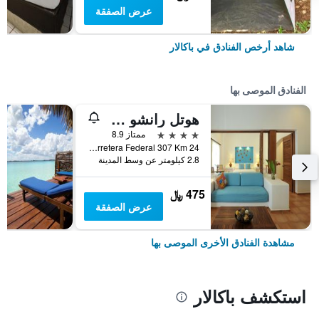
عرض الصفقة
شاهد أرخص الفنادق في باكالار
الفنادق الموصى بها
هوتل رانشو في إينكانتادو
4 نجوم
ممتاز 8.9
Carretera Federal 307 Km 24, باكالار, ولاية كينتانا رو, المكسيك
2.8 كيلومتر عن وسط المدينة
475 ﷼
عرض الصفقة
مشاهدة الفنادق الأخرى الموصى بها
استكشف باكالار