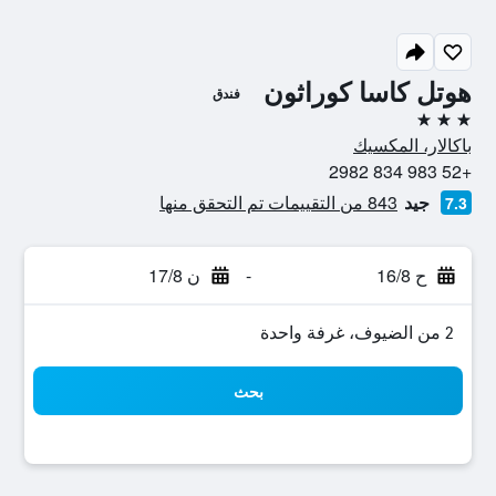
هوتل كاسا كوراثون
فندق
3 نجوم
باكالار، المكسيك
+52 983 834 2982
جيد
843 من التقييمات تم التحقق منها
7.3
ح 16/8
-
ن 17/8
2 من الضيوف، غرفة واحدة
بحث