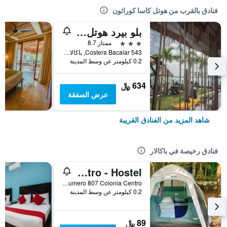
فنادق بالقرب من هوتل كاسا كوراثون
بلو بيرد هوتل بوتيك
3 نجوم
ممتاز 8.7
Costera Bacalar 543, باكالار, ولاية كينتانا رو, المكسيك
0.2 كيلومتر عن وسط المدينة
634 ﷼
عرض الصفقة
شاهد المزيد من الفنادق القريبة
فنادق رخيصة في باكالار
Hostal & Camping Yaxche Centro - Hostel
Avenida 9 Entre Calle 22 Y 24 Numero 807 Colonia Centro, باكالار, ولاية كينتانا رو, المكسيك
0.2 كيلومتر عن وسط المدينة
89 ﷼