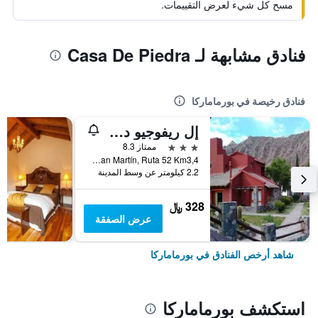
مسح كل شيء لعرض التقييمات.
فنادق مشابهة لـ Casa De Piedra
فنادق رخيصة في بورماماركا
إل ريفوجيو دي كوكوينا
3 نجوم
ممتاز 8.3
Av. San Martín, Ruta 52 Km3,4, بورماماركا, محافظة خوخوي, الأرجنتين
2.2 كيلومتر عن وسط المدينة
328 ﷼
عرض الصفقة
شاهد أرخص الفنادق في بورماماركا
استكشف بورماماركا