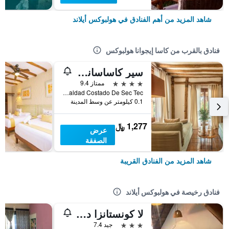
شاهد المزيد من أهم الفنادق في هولبوكس أيلاند
فنادق بالقرب من كاسا إيجوانا هولبوكس
سير كاساساندرا بوتيك هوتل
4 نجوم
ممتاز 9.4
Calle Igualdad Costado De Sec Tec, هولبوكس أيلاند, ولاية كينتانا رو, المكسيك
0.1 كيلومتر عن وسط المدينة
1,277 ﷼
عرض
الصفقة
شاهد المزيد من الفنادق القريبة
فنادق رخيصة في هولبوكس أيلاند
لا كونستانزا دي رولو
3 نجوم
جيد 7.4