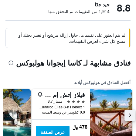
8.8
جيد جدًا
1,914 من التقييمات تم التحقق منها
لم يتم العثور على تقييمات. حاول إزالة مرشح أو تغيير بحثك أو
مسح كل شيء لعرض التقييمات.
فنادق مشابهة لـ كاسا إيجوانا هولبوكس
أفضل الفنادق في هولبوكس أيلاند
فيلاز إتش إم بارايسو ديل مار
4 نجوم
ممتاز 8.7
Avenida Plutarco Elias S-n Holbox 1, هولبوكس أيلاند, ولاية كينتانا رو, المكسيك
0.0 كيلومتر عن وسط المدينة
476 ﷼
عرض الصفقة