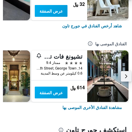
32 ﷼
عرض الصفقة
شاهد أرخص الفنادق في جورج تاون
الفنادق الموصى بها
تشيونغ فات تزي - القصر الأزرق
4 نجوم
ممتاز 9.4
14, Leith Street, George Town, جورج تاون, ماليزيا
0.6 كيلومتر عن وسط المدينة
614 ﷼
عرض الصفقة
مشاهدة الفنادق الأخرى الموصى بها
استكشف جورج تاون