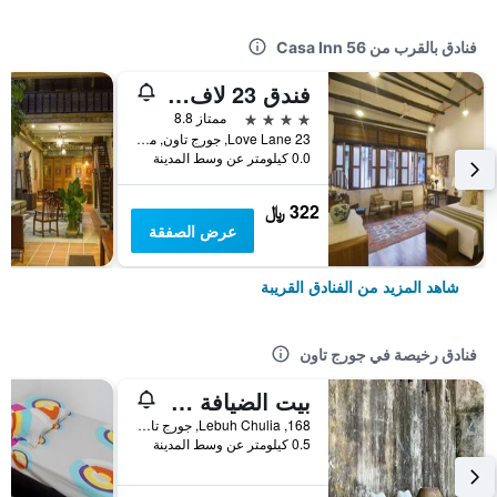
فنادق بالقرب من Casa Inn 56
فندق 23 لاف لين
4 نجوم
ممتاز 8.8
23 Love Lane, جورج تاون, ماليزيا
0.0 كيلومتر عن وسط المدينة
322 ﷼
عرض الصفقة
شاهد المزيد من الفنادق القريبة
فنادق رخيصة في جورج تاون
بيت الضيافة ذا فريم
168, Lebuh Chulia, جورج تاون, ماليزيا
0.5 كيلومتر عن وسط المدينة