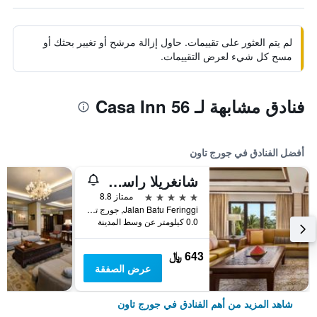
لم يتم العثور على تقييمات. حاول إزالة مرشح أو تغيير بحثك أو
مسح كل شيء لعرض التقييمات.
فنادق مشابهة لـ Casa Inn 56
أفضل الفنادق في جورج تاون
شانغريلا راسا سايانغ، بينانغ
5 نجوم
ممتاز 8.8
Jalan Batu Feringgi, جورج تاون, ماليزيا
0.0 كيلومتر عن وسط المدينة
643 ﷼
عرض الصفقة
شاهد المزيد من أهم الفنادق في جورج تاون