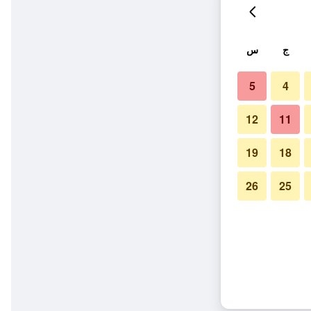
ج
س
5
4
12
11
19
18
26
25