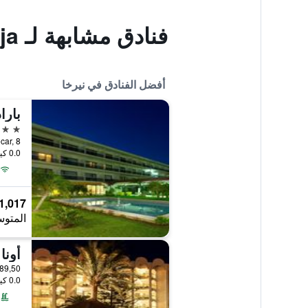
فنادق مشابهة لـ Casa Manuel Nerja
أفضل الفنادق في نيرخا
بارا
4 نجوم
0.0 كيلومتر عن وسط المدينة
1,017 ﷼
المتوس
 340 Km 289,50
0.0 كيلومتر عن وسط المدينة