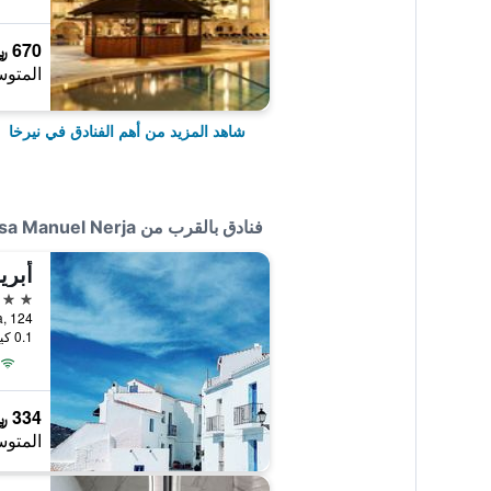
670 ﷼
المتوس
شاهد المزيد من أهم الفنادق في نيرخا
فنادق بالقرب من Casa Manuel Nerja
أبري
2 نجمتين
Pintada, 124, نيرخا
0.1 كيلومتر عن وسط المدينة
334 ﷼
المتوس