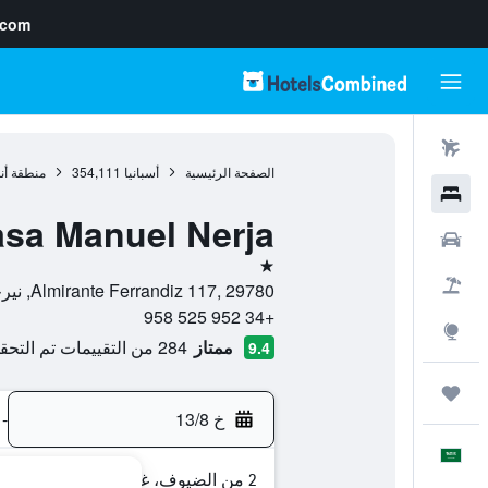
.com
رحلات طيران
الصفحة الرئيسية
أسبانيا
354,111
منطقة أن
فنادق
sa Manuel Nerja
سيارات
نجمة واحدة
حزم العروض
Almirante Ferrandiz 117, 29780, نيرخا, منطقة أندلوسيا, أسبانيا
+34 952 525 958
استكشاف
ممتاز
284 من التقييمات تم التحقق منها
9.4
رحلات
خ 13/8
-
العَرَبِيَّة
2 من الضيوف، غرفة واحدة