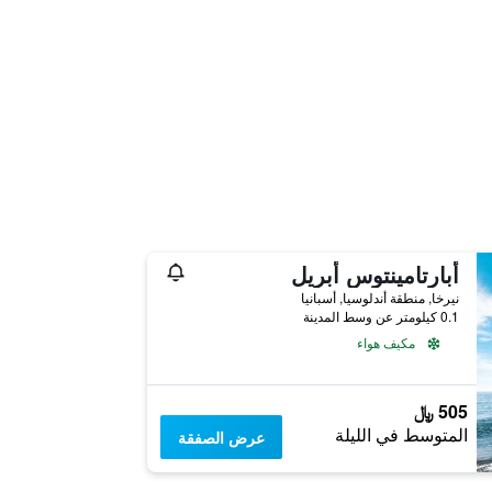
أبارتامينتوس أبريل
نيرخا, منطقة أندلوسيا, أسبانيا
0.1 كيلومتر عن وسط المدينة
مكيف هواء
505 ﷼
المتوسط في الليلة
عرض الصفقة