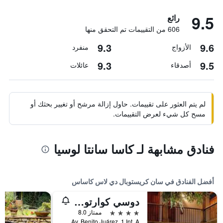
9.5
رائع
606 من التقييمات تم التحقق منها
9.3
9.6
الأزواج
منفرد
9.3
9.5
أصدقاء
عائلات
لم يتم العثور على تقييمات. حاول إزالة مرشح أو تغيير بحثك أو
مسح كل شيء لعرض التقييمات.
فنادق مشابهة لـ كاسا سانتا لوسيا
أفضل الفنادق في سان كريستوبال دي لاس كاساس
دوسي كوارتوس هوتل
4 نجوم
ممتاز 8.0
Av. Benito Juárez, 1 Int. A, سان كريستوبال دي لاس كاساس, ولاية تشياباس, المكسيك