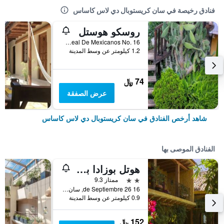
فنادق رخيصة في سان كريستوبال دي لاس كاساس
روسكو هوستل
Calle Real De Mexicanos No. 16, سان كريستوبال دي لاس كاساس, ولاية تشياباس, المكسيك
1.2 كيلومتر عن وسط المدينة
74 ﷼
عرض الصفقة
شاهد أرخص الفنادق في سان كريستوبال دي لاس كاساس
الفنادق الموصى بها
هوتل بوزادا بريمافيرا
2 نجمتين
ممتاز 9.3
16 de Septiembre 26, سان كريستوبال دي لاس كاساس, ولاية تشياباس, المكسيك
0.9 كيلومتر عن وسط المدينة
152 ﷼