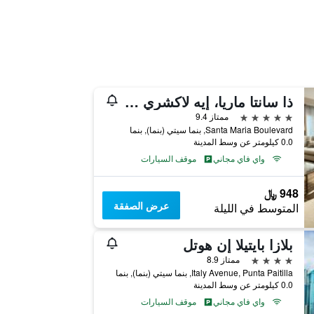
ذا سانتا ماريا، إيه لاكشري كوليكشن هوتل آند جولف ريزورت، بنما سيتي
5 نجوم
ممتاز 9.4
Santa Maria Boulevard, بنما سيتي (بنما), بنما
0.0 كيلومتر عن وسط المدينة
واي فاي مجاني
موقف السيارات
948 ﷼
عرض الصفقة
المتوسط في الليلة
بلازا بايتيلا إن هوتل
4 نجوم
ممتاز 8.9
Italy Avenue, Punta Paitilla, بنما سيتي (بنما), بنما
0.0 كيلومتر عن وسط المدينة
واي فاي مجاني
موقف السيارات