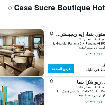
بريستول بنما، إيه ريجيستري كوليكشن هوتل
ممتاز 9.0
083500257 Avenida Aquilino de la Guardia (C/ Aquilino de la Guardia) Panama City, Panama, بنما سيتي (بنما), بنما
واي فاي مجاني
عرض الصفقة
ط في الليلة
 ريو بلازا بنما
ممتاز 8.7
Calle 50, U, بنما سيتي (بنما), بنما
واي فاي مجاني