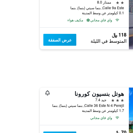
2 نجمتين
ممتاز 8.0
Calle 9a Este, بنما سيتي (بنما), بنما
0.1 كيلومتر عن وسط المدينة
واي فاي مجاني
مكيف هواء
118 ﷼
عرض الصفقة
المتوسط في الليلة
هوتل بنسيون كورونا
3 نجوم
جيد 7.4
Calle 36 Este N-4 Perejil, بنما سيتي (بنما), بنما
1.7 كيلومتر عن وسط المدينة
واي فاي مجاني
70 ﷼