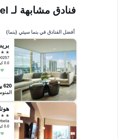
فنادق مشابهة لـ Casa Sucre Boutique Hotel
أفضل الفنادق في بنما سيتي (بنما)
5 نجوم
0.0 كيلومتر عن وسط المدينة
620 ﷼
المتوس
هوتل
5 نجوم
rb. Marbella
0.0 كيلومتر عن وسط المدينة