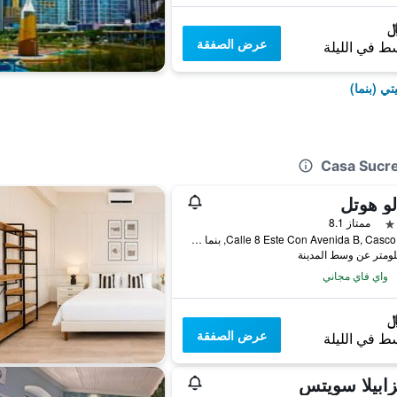
عرض الصفقة
ط في الليلة
ي (بنما)
الو هوتل
ممتاز 8.1
Calle 8 Este Con Avenida B, Casco Viejo, بنما سيتي (بنما), بنما
واي فاي مجاني
عرض الصفقة
ط في الليلة
يزابيلا سويتس