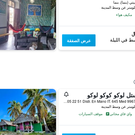
تي (بنما), بنما
مكيف هواء
ط في الليلة
عرض الصفقة
ل لوكو كوكو لوكو
Bella Vista,Campo Alegre 10600 N 5A Consul Finl Poste 5B 05 22 51 Distr. En Mano IT. 645 Med 99678688, بنما سيتي (بنما), بنما
واي فاي مجاني
موقف السيارات