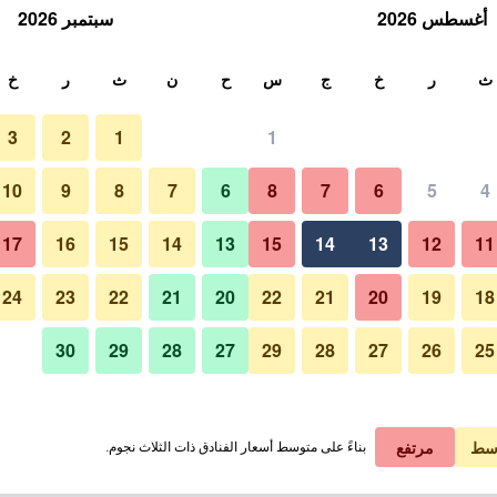
أغسطس 2026
سبتمبر 2026
ث
ث
ر
خ
ج
س
ح
ن
ث
ر
خ
3
2
1
1
10
9
8
7
6
8
7
6
5
4
17
16
15
14
13
15
14
13
12
11
عرض الأسعار
24
23
22
21
20
22
21
20
19
18
30
29
28
27
29
28
27
26
25
عرض الأسعار
عرض الأسعار
سط
مرتفع
بناءً على متوسط أسعار الفنادق ذات الثلاث نجوم.