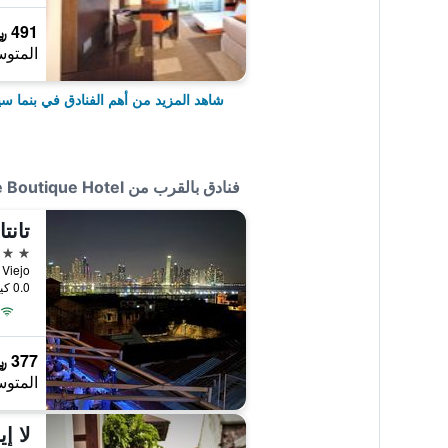
491 ﷼
المتوس
شاهد المزيد من أهم الفنادق في بنما سيت
فنادق بالقرب من Casa Sucre Boutique Hotel
تانت
3 نجوم
0.0 كيلومتر عن وسط المدينة
377 ﷼
المتوس
لا إ