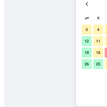
ج
س
5
4
12
11
19
18
26
25