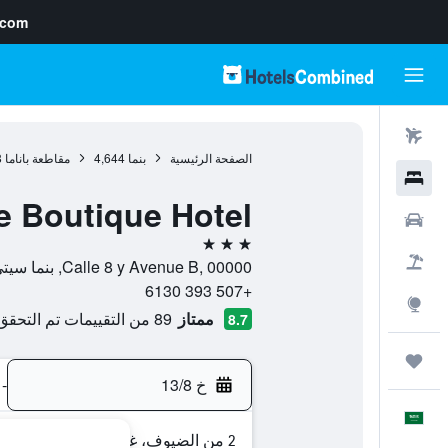
.com
رحلات طيران
الصفحة الرئيسية
بنما
4,644
مقاطعة باناما
8
فنادق
e Boutique Hotel
سيارات
3 نجوم
حزم العروض
Calle 8 y Avenue B, 00000, بنما سيتي (بنما), مقاطعة باناما, بنما
+507 393 6130
استكشاف
ممتاز
89 من التقييمات تم التحقق منها
8.7
رحلات
خ 13/8
-
العَرَبِيَّة
2 من الضيوف، غرفة واحدة