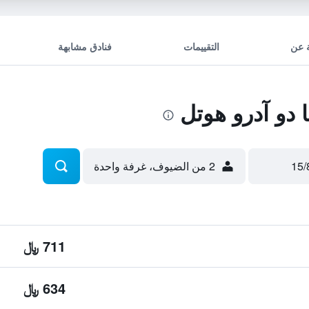
 عن
التقييمات
فنادق مشابهة
دو آدرو هوتل
2 من الضيوف، غرفة واحدة
711 ﷼
634 ﷼