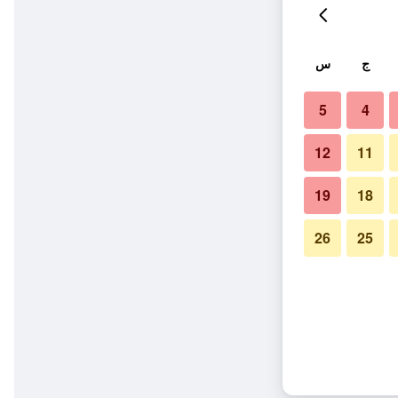
ج
س
5
4
12
11
19
18
26
25