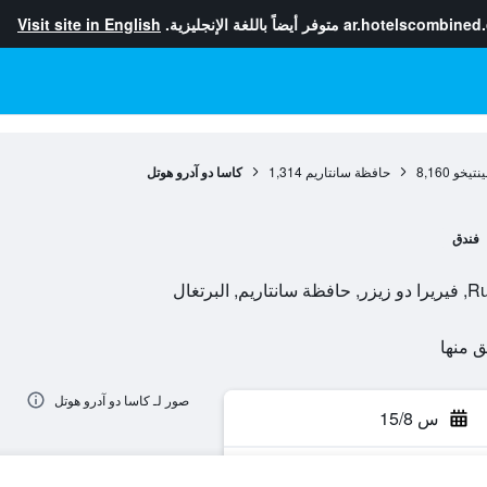
ar.hotelscombined
متوفر أيضاً باللغة الإنجليزية.
Visit site in English
ينتيخو
8,160
حافظة سانتاريم
1,314
كاسا دو آدرو هوتل
فندق
رتغال
صور لـ كاسا دو آدرو هوتل
س 15/8