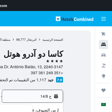
.com
رحلات طيران
الصفحة الرئيسية
البرتغال
98,777
منطقة أل
فنادق
كاسا دو آدرو هوتل
سيارات
4 نجوم
حزم العروض
Rua Dr. António Baião, 13, 2240-3147, فيريرا دو زيزر, حافظة سانتاريم, الب
+351 249 361 397
استكشاف
جيد
1,117 من التقييمات تم التحقق منها
7.9
رحلات
ج 14/8
-
العَرَبِيَّة
2 من الضيوف، غرفة واحدة