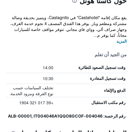
حول كاستا هوتل
يقع مكان إقامة "Castahotel" في Castagnito، ويتميز بحديقة وصالة
مشتركة ومطعم وبار. يوفر هذا الفندق المصنف 4 نجوم خدمة الغرف،
وجهاز صراف آلي، وواي فاي مجاني. تتوفر مواقف خاصة للسيارات
مجاناً، كما يوفر م...
المزيد
من الجيد أن تعلم
14:00
وقت تسجيل الصعود للطائرة
10:30
وقت تسجيل المغادرة
تختلف السياسات حسب
الدفع والإلغاء
نوع الغرفة ومزود الخدمة.
+39 017 321 1904
رقم مكتب الاستقبال
رقم الرخصة: 004046-ALB-00001, IT004046A1QQO8GCOF