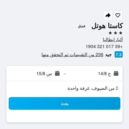
كاستا هوتل
فندق
3 نجوم
ألبا، إيطاليا
+39 017 321 1904
جيد
236 من التقييمات تم التحقق منها
7.3
ج 14/8
-
س 15/8
2 من الضيوف، غرفة واحدة
بحث