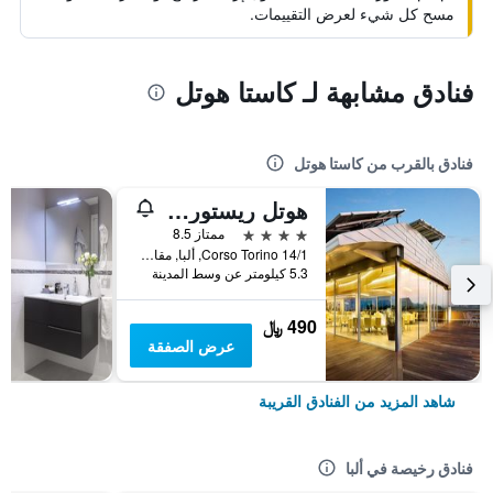
مسح كل شيء لعرض التقييمات.
فنادق مشابهة لـ كاستا هوتل
فنادق بالقرب من كاستا هوتل
هوتل ريستورانتي آي كاستيلي
4 نجوم
ممتاز 8.5
Corso Torino 14/1, ألبا, مقاطعة كونيو, إيطاليا
5.3 كيلومتر عن وسط المدينة
490 ﷼
عرض الصفقة
شاهد المزيد من الفنادق القريبة
فنادق رخيصة في ألبا