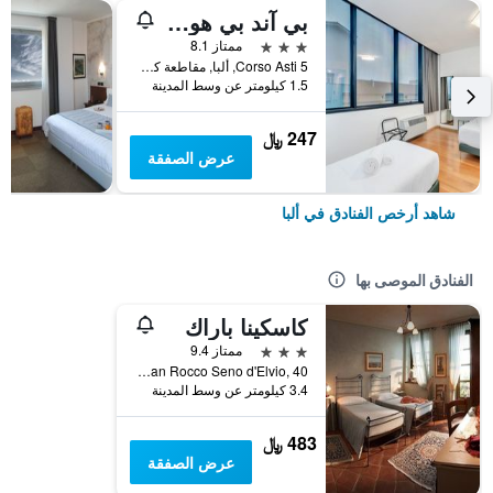
بي آند بي هوتل ألبا
3 نجوم
ممتاز 8.1
Corso Asti 5, ألبا, مقاطعة كونيو, إيطاليا
1.5 كيلومتر عن وسط المدينة
247 ﷼
عرض الصفقة
شاهد أرخص الفنادق في ألبا
الفنادق الموصى بها
كاسكينا باراك
3 نجوم
ممتاز 9.4
Frazione San Rocco Seno d'Elvio, 40, ألبا, مقاطعة كونيو, إيطاليا
3.4 كيلومتر عن وسط المدينة
483 ﷼
عرض الصفقة