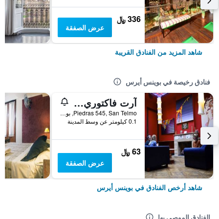
336 ﷼
عرض الصفقة
شاهد المزيد من الفنادق القريبة
فنادق رخيصة في بوينس أيرس
آرت فاكتوري سان تيلمو
Piedras 545, San Telmo, بوينس أيرس, Capital Federal District, الأرجنتين
0.1 كيلومتر عن وسط المدينة
63 ﷼
عرض الصفقة
شاهد أرخص الفنادق في بوينس أيرس
الفنادق الموصى بها