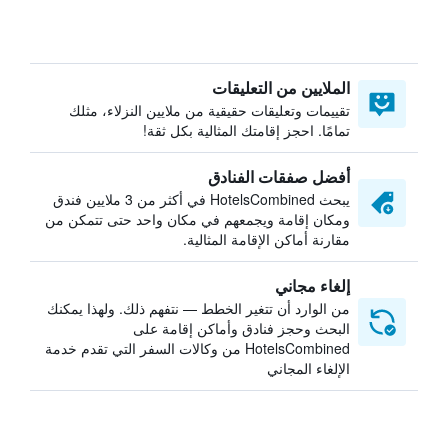
الملايين من التعليقات
تقييمات وتعليقات حقيقية من ملايين النزلاء، مثلك
تمامًا. احجز إقامتك المثالية بكل ثقة!
أفضل صفقات الفنادق
يبحث HotelsCombined في أكثر من 3 ملايين فندق
ومكان إقامة ويجمعهم في مكان واحد حتى تتمكن من
مقارنة أماكن الإقامة المثالية.
إلغاء مجاني
من الوارد أن تتغير الخطط — نتفهم ذلك. ولهذا يمكنك
البحث وحجز فنادق وأماكن إقامة على
HotelsCombined من وكالات السفر التي تقدم خدمة
الإلغاء المجاني