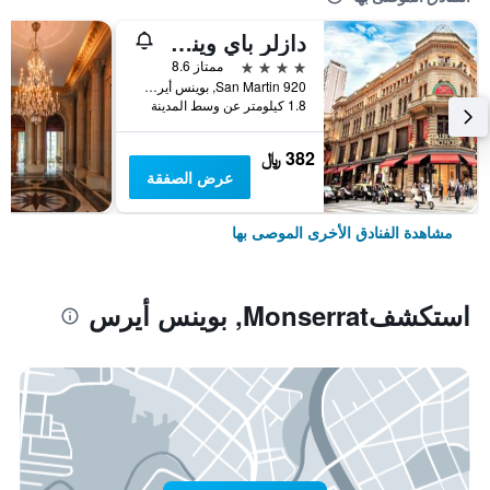
دازلر باي ويندام بوينوس أيريس سان مارتين
4 نجوم
ممتاز 8.6
San Martin 920, بوينس أيرس, Capital Federal District, الأرجنتين
1.8 كيلومتر عن وسط المدينة
382 ﷼
عرض الصفقة
مشاهدة الفنادق الأخرى الموصى بها
استكشفMonserrat, بوينس أيرس