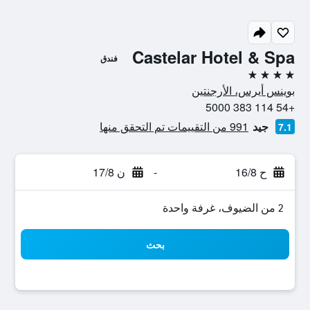
Castelar Hotel & Spa
فندق
4 نجوم
بوينس أيرس، الأرجنتين
+54 114 383 5000
جيد
991 من التقييمات تم التحقق منها
7.1
ح 16/8
-
ن 17/8
2 من الضيوف، غرفة واحدة
بحث