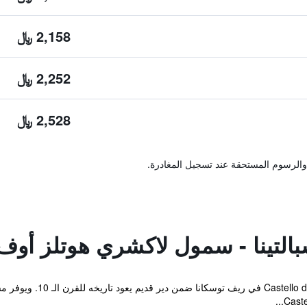
2,158 ﷼
2,252 ﷼
2,528 ﷼
والرسوم المستحقة عند تسجيل المغادرة.
التينا - سمول لاكشري هوتلز أوف 
يقع xclusive Resort & Spa