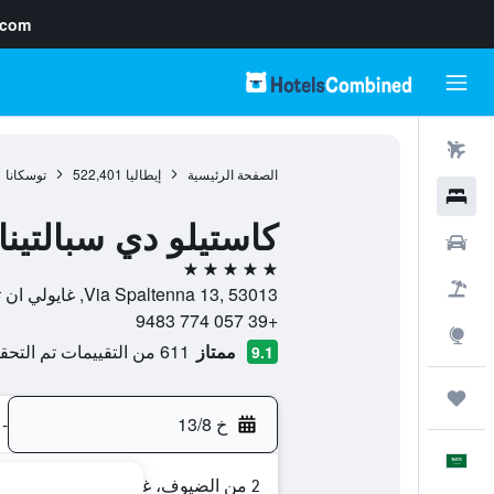
.com
رحلات طيران
الصفحة الرئيسية
إيطاليا
522,401
توسكانا
1
فنادق
كاستيلو دي سبالتين
سيارات
5 نجوم
حزم العروض
Via Spaltenna 13, 53013, غايولي ان تشيانتي, توسكانا, إيطاليا
+39 057 774 9483
استكشاف
ممتاز
611 من التقييمات تم التحقق منها
9.1
رحلات
خ 13/8
-
العَرَبِيَّة
2 من الضيوف، غرفة واحدة