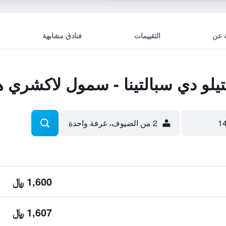
 عن
التقييمات
فنادق مشابهة
و دي سبالتينا - سمول لاكشري هو
2 من الضيوف، غرفة واحدة
1,600 ﷼
1,607 ﷼