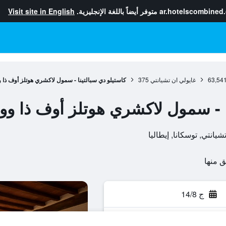
ar.hotelscombined
متوفر أيضاً باللغة الإنجليزية.
Visit site in English
63,54
غايولي ان تشيانتي
375
كاستيلو دي سبالتينا - سمول لاكشري هوتلز أوف ذا و
ا - سمول لاكشري هوتلز أوف ذا وو
ج 14/8