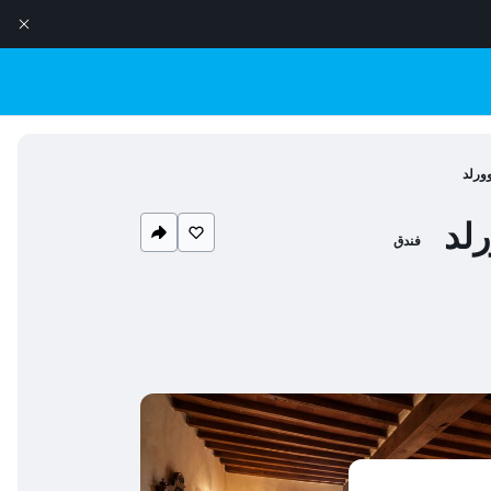
ورلد
رلد
فندق