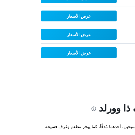
عرض الأسعار
عرض الأسعار
عرض الأسعار
ذا وورلد
Castello di Spaltenna E في ريف توسكانا ضمن دير قديم يعود تاريخه للقرن الـ 10. ويوفر مسبحين، أحدهما مُدفَّأ، كما يوفر مطعم وغرف فسيحة