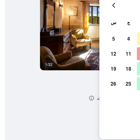
ج
س
5
4
12
11
1/32
غرفة نوم
19
18
26
25
 لاكشري هوتلز أوف ذا وورلد