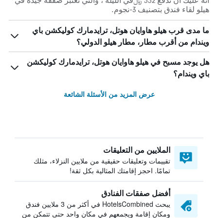
أنه عليك أن تدفع 552 ﷼في الليلة ، والتي تعتبر صفقة جيدة في
هيلو لقاء فندق بتصنيف 3-نجوم.
ما مدى قرب هيلو هاوايان هوتل، ترايدمارك كوليكشن باي
ويندام من أقرب مطار، مطار هيلو الدولي؟
هل يوجد مسبح في هيلو هاوايان هوتل، ترايدمارك كوليكشن
باي ويندام؟
عرض المزيد من الأسئلة الشائعة
الملايين من التعليقات
تقييمات وتعليقات حقيقية من ملايين النزلاء، مثلك
تمامًا. احجز إقامتك المثالية بكل ثقة!
أفضل صفقات الفنادق
يبحث HotelsCombined في أكثر من 3 ملايين فندق
ومكان إقامة ويجمعهم في مكان واحد حتى تتمكن من