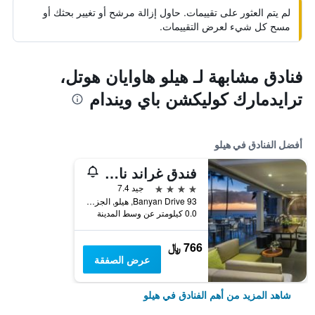
لم يتم العثور على تقييمات. حاول إزالة مرشح أو تغيير بحثك أو
مسح كل شيء لعرض التقييمات.
فنادق مشابهة لـ هيلو هاوايان هوتل،
ترايدمارك كوليكشن باي ويندام
أفضل الفنادق في هيلو
فندق غراند نانيلوا، دوبليتري باي هيلتون
4 نجوم
جيد 7.4
93 Banyan Drive, هيلو, الجزيرة الكبيرة، هاواي, HI, الولايات المتحدة الأميريكية
0.0 كيلومتر عن وسط المدينة
766 ﷼
عرض الصفقة
شاهد المزيد من أهم الفنادق في هيلو