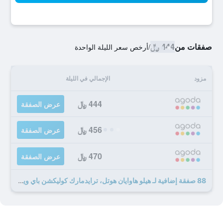
صفقات من
444 ﷼
/
أرخص سعر الليلة الواحدة
مزود
الإجمالي في الليلة
444 ﷼
عرض الصفقة
456 ﷼
عرض الصفقة
470 ﷼
عرض الصفقة
88 صفقة إضافية لـ هيلو هاوايان هوتل، ترايدمارك كوليكشن باي ويندام