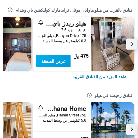
فنادق بالقرب من هيلو هاوايان هوتل، ترايدمارك كوليكشن باي ويندام
هيلو ريدز باي هوتل
2 نجمتين
جيد 7.5
175 Banyan Drive, هيلو, الجزيرة الكبيرة، هاواي, HI, الولايات المتحدة الأميريكية
0.3 كيلومتر عن وسط المدينة
475 ﷼
عرض الصفقة
شاهد المزيد من الفنادق القريبة
فنادق رخيصة في هيلو
Hawaiian Ohana Home
752 Haihai Street, هيلو, الجزيرة الكبيرة، هاواي, HI, الولايات المتحدة الأميريكية
5.6 كيلومتر عن وسط المدينة