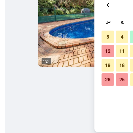
ج
س
5
4
12
11
1/24
غرفة نوم
19
18
26
25