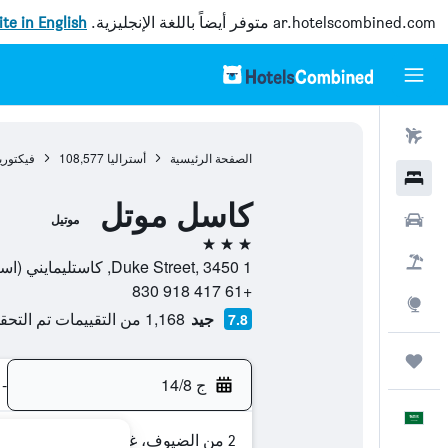
ar.hotelscombined.com
متوفر أيضاً باللغة الإنجليزية.
site in English
رحلات طيران
الصفحة الرئيسية
أستراليا
108,577
فيكتوري
فنادق
كاسل موتل
سيارات
موتيل
3 نجوم
حزم العروض
1 Duke Street, 3450, كاستليمايني (استراليا), فيكتوريا, أستراليا
+61 417 918 830
استكشاف
جيد
1,168 من التقييمات تم التحقق منها
7.8
رحلات
ج 14/8
-
العَرَبِيَّة
2 من الضيوف، غرفة واحدة